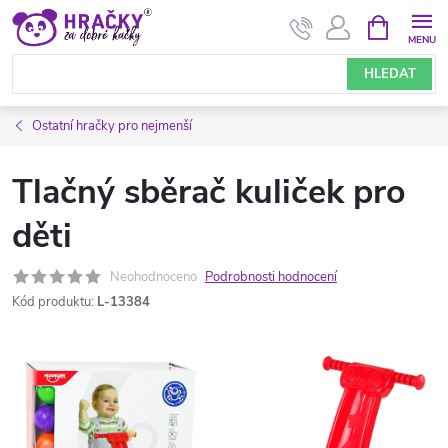
Přejít
NÁKUPNÍ
KOŠÍK
na
obsah
HLEDAT
Ostatní hračky pro nejmenší
Tlačný sběrač kuliček pro
děti
Neohodnoceno
Podrobnosti hodnocení
Kód produktu:
L-13384