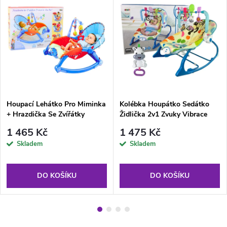
Houpací Lehátko Pro Miminka
Kolébka Houpátko Sedátko
+ Hrazdička Se Zvířátky
Židlička 2v1 Zvuky Vibrace
Modrá Zebra
1 465 Kč
1 475 Kč
Skladem
Skladem
DO KOŠÍKU
DO KOŠÍKU