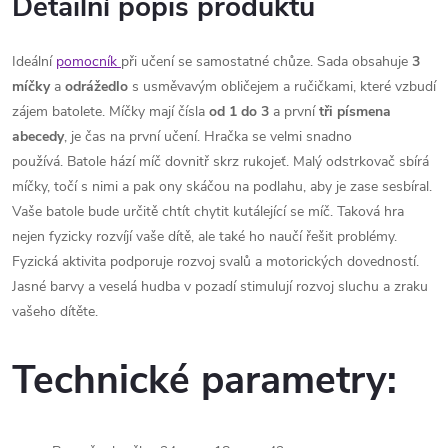
Detailní popis produktu
Ideální
pomocník
při učení se samostatné chůze. Sada obsahuje
3
míčky
a
odrážedlo
s usměvavým obličejem a ručičkami, které vzbudí
zájem batolete. Míčky mají čísla
od 1 do 3
a první
tři písmena
abecedy
, je čas na první učení. Hračka se velmi snadno
používá. Batole hází míč dovnitř skrz rukojeť. Malý odstrkovač sbírá
míčky, točí s nimi a pak ony skáčou na podlahu, aby je zase sesbíral.
Vaše batole bude určitě chtít chytit kutálející se míč. Taková hra
nejen fyzicky rozvíjí vaše dítě, ale také ho naučí řešit problémy.
Fyzická aktivita podporuje rozvoj svalů a motorických dovedností.
Jasné barvy a veselá hudba v pozadí stimulují rozvoj sluchu a zraku
vašeho dítěte.
Technické parametry: