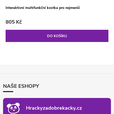
Interaktivní multifunkční kostka pro nejmenší
805 Kč
DO KOŠÍKU
Z
Á
P
NAŠE ESHOPY
A
T
Í
Hrackyzadobrekacky.cz