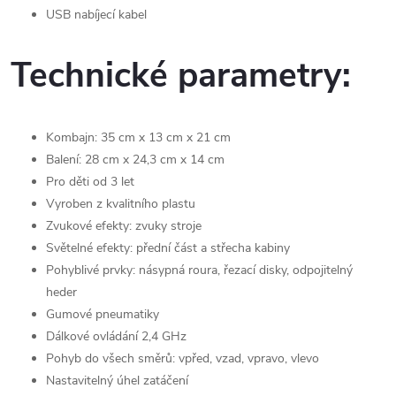
USB nabíjecí kabel
Technické parametry:
Kombajn: 35 cm x 13 cm x 21 cm
Balení: 28 cm x 24,3 cm x 14 cm
Pro děti od 3 let
Vyroben z kvalitního plastu
Zvukové efekty: zvuky stroje
Světelné efekty: přední část a střecha kabiny
Pohyblivé prvky: násypná roura, řezací disky, odpojitelný
heder
Gumové pneumatiky
Dálkové ovládání 2,4 GHz
Pohyb do všech směrů: vpřed, vzad, vpravo, vlevo
Nastavitelný úhel zatáčení