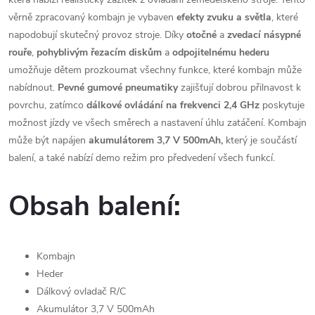
věrně zpracovaný kombajn je vybaven
efekty zvuku a světla
, které
napodobují skutečný provoz stroje. Díky
otočné
a
zvedací
násypné
rouře
,
pohyblivým
řezacím
diskům
a
odpojitelnému
hederu
umožňuje dětem prozkoumat všechny funkce, které kombajn může
nabídnout.
Pevné gumové pneumatiky
zajišťují dobrou přilnavost k
povrchu, zatímco
dálkové ovládání na frekvenci 2,4 GHz
poskytuje
možnost jízdy ve všech směrech a nastavení úhlu zatáčení. Kombajn
může být napájen
akumulátorem 3,7 V 500mAh,
který je součástí
balení, a také nabízí demo režim pro předvedení všech funkcí.
Obsah balení:
Kombajn
Heder
Dálkový ovladač R/C
Akumulátor 3,7 V 500mAh