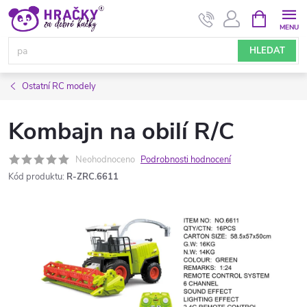
Přejít
NÁKUPNÍ
KOŠÍK
na
obsah
HLEDAT
Ostatní RC modely
Kombajn na obilí R/C
Neohodnoceno
Podrobnosti hodnocení
Kód produktu:
R-ZRC.6611