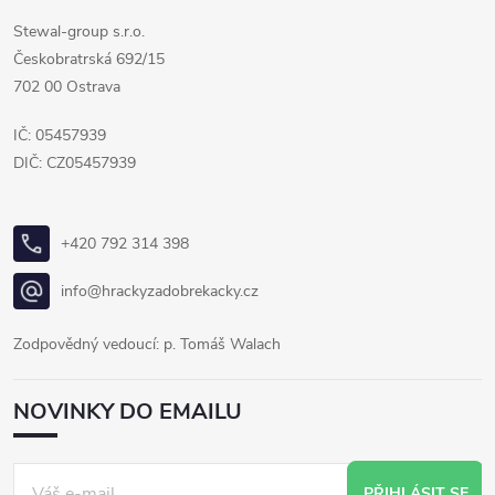
Stewal-group s.r.o.
Českobratrská 692/15
702 00 Ostrava
IČ: 05457939
DIČ: CZ05457939
+420 792 314 398
info@hrackyzadobrekacky.cz
Zodpovědný vedoucí: p. Tomáš Walach
NOVINKY DO EMAILU
PŘIHLÁSIT SE