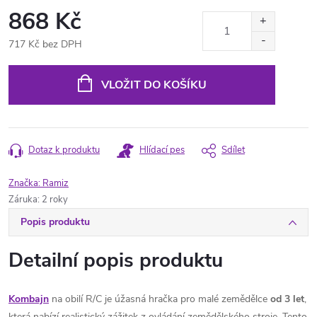
868 Kč
717 Kč bez DPH
Měrná
cena:
VLOŽIT DO KOŠÍKU
Dotaz k produktu
Hlídací pes
Sdílet
Značka:
Ramiz
Záruka
:
2 roky
Popis produktu
Detailní popis produktu
Kombajn
na obilí R/C je úžasná hračka pro malé zemědělce
od 3 let
,
která nabízí realistický zážitek z ovládání zemědělského stroje. Tento