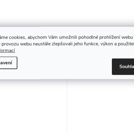
áme cookies, abychom Vám umožnili pohodlné prohlížení webu 
 provozu webu neustále zlepšovali jeho funkce, výkon a použite
formací
muto produktu doporučujeme ještě dok
avení
Souhl