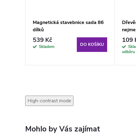
rmule 1
Magnetická stavebnice sada 86
Dřevě
dílků
nejme
539 Kč
109 
KOŠÍKU
DO KOŠÍKU
Skladem
Skl
odběru
High-contrast mode