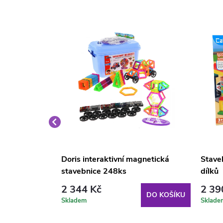
FLE Kavárna
Doris interaktivní magnetická
Stave
stavebnice 248ks
dílků
2 344 Kč
2 39
DO KOŠÍKU
DO KOŠÍKU
Skladem
Sklade