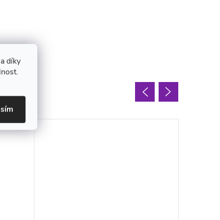
a díky
lnost.
oupit
asím