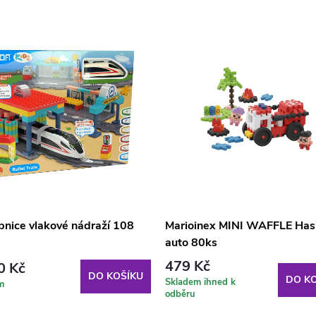
bnice vlakové nádraží 108
Marioinex MINI WAFFLE Has
auto 80ks
479 Kč
0 Kč
DO KOŠÍKU
DO KO
Skladem ihned k
m
odběru