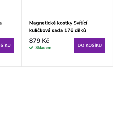
a
Magnetické kostky Svítící
CaDa St
kuličková sada 176 dílků
dálkové
879 Kč
632 K
ŠÍKU
DO KOŠÍKU
Skladem
Sklad