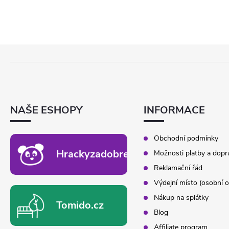
Z
Á
P
A
T
NAŠE ESHOPY
INFORMACE
Í
Obchodní podmínky
Hrackyzadobrekacky.cz
Možnosti platby a dopr
Reklamační řád
Výdejní místo (osobní o
Nákup na splátky
Tomido.cz
Blog
Affiliate program