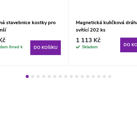
ná stavebnice kostky pro
Magnetická kuličková dráh
nší
svítící 202 ks
Kč
1 113 Kč
DO KO
adem ihned k
Skladem
DO KOŠÍKU