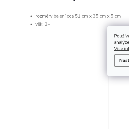
rozměry balení cca 51 cm x 35 cm x 5 cm
věk: 3+
Použív
analýze
Více in
K to
Nast