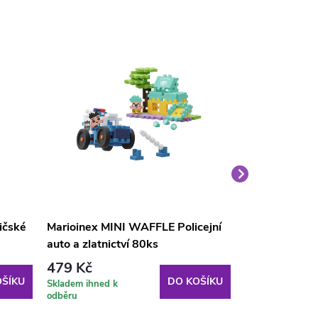
ičské
Marioinex MINI WAFFLE Policejní
Marioinex MI
auto a zlatnictví 80ks
Organizéry na
479 Kč
479 Kč
ŠÍKU
DO KOŠÍKU
Skladem ihned k
Skladem ihned k
odběru
odběru