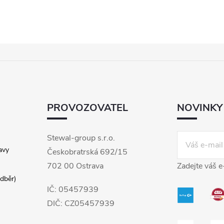
PROVOZOVATEL
NOVINKY
Stewal-group s.r.o.
avy
Českobratrská 692/15
702 00 Ostrava
Zadejte váš e
dběr)
IČ: 05457939
DIČ: CZ05457939