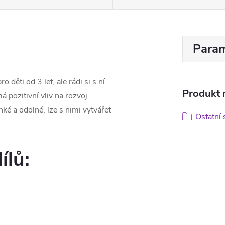
Param
o děti od 3 let, ale rádi si s ní
Produkt n
má pozitivní vliv na rozvoj
ehké a odolné, lze s nimi vytvářet
Ostatní 
ílů: