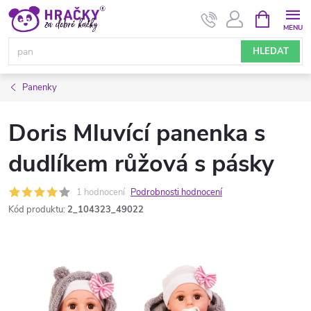
Přejít
NÁKUPNÍ
KOŠÍK
na
obsah
HLEDAT
Panenky
Doris Mluvící panenka s
dudlíkem růžová s pásky
1 hodnocení
Podrobnosti hodnocení
Kód produktu:
2_104323_49022