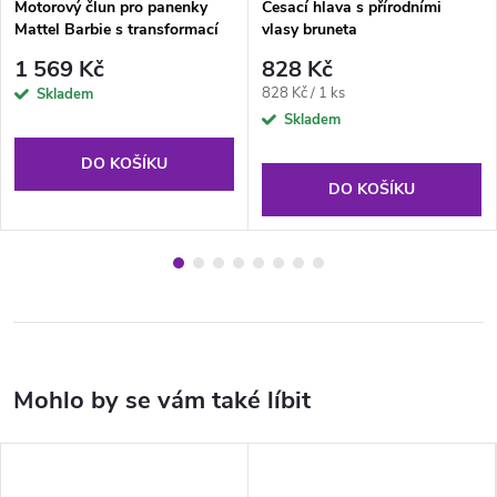
Motorový člun pro panenky
Česací hlava s přírodními
Mattel Barbie s transformací
vlasy bruneta
interiéru + příslušenství
1 569 Kč
828 Kč
Měrná
828 Kč / 1 ks
Skladem
cena:
Skladem
DO KOŠÍKU
DO KOŠÍKU