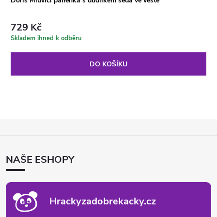
Doris Mluvící panenka s dudlíkem šedá ve vestě
729 Kč
Skladem ihned k odběru
DO KOŠÍKU
Z
Á
P
NAŠE ESHOPY
A
T
Í
Hrackyzadobrekacky.cz