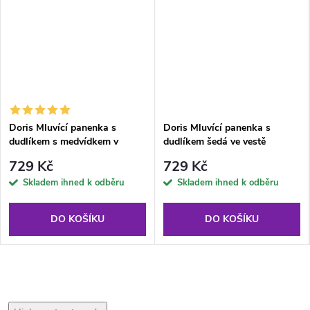
Doris Mluvící panenka s
Doris Mluvící panenka s
dudlíkem s medvídkem v
dudlíkem šedá ve vestě
kožichu
729 Kč
729 Kč
Skladem ihned k odběru
Skladem ihned k odběru
DO KOŠÍKU
DO KOŠÍKU