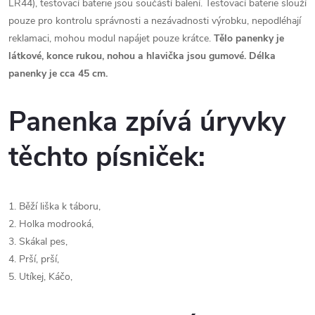
LR44), testovací baterie jsou součástí balení. Testovací baterie slouží
pouze pro kontrolu správnosti a nezávadnosti výrobku, nepodléhají
reklamaci, mohou modul napájet pouze krátce.
Tělo panenky je
látkové, konce rukou, nohou a hlavička jsou gumové. Délka
panenky je cca 45 cm.
Panenka zpívá úryvky
těchto písniček:
1. Běží liška k táboru,
2. Holka modrooká,
3. Skákal pes,
4. Prší, prší,
5. Utíkej, Káčo,