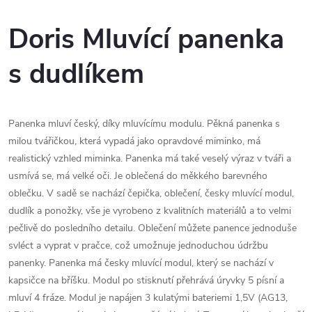
Doris Mluvící panenka
s dudlíkem
Panenka mluví český, díky mluvícímu modulu. Pěkná panenka s
milou tvářičkou, která vypadá jako opravdové miminko, má
realistický vzhled miminka. Panenka má také veselý výraz v tváři a
usmívá se, má velké oči. Je oblečená do měkkého barevného
oblečku. V sadě se nachází čepička, oblečení, česky mluvící modul,
dudlík a ponožky, vše je vyrobeno z kvalitních materiálů a to velmi
pečlivě do posledního detailu. Oblečení můžete panence jednoduše
svléct a vyprat v pračce, což umožnuje jednoduchou údržbu
panenky. Panenka má česky mluvící modul, který se nachází v
kapsičce na bříšku. Modul po stisknutí přehrává úryvky 5 písní a
mluví 4 fráze. Modul je napájen 3 kulatými bateriemi 1,5V (AG13,