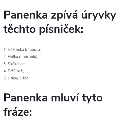
Panenka zpívá úryvky
těchto písniček:
1. Běží liška k táboru,
2. Holka modrooká,
3. Skákal pes,
4. Prší, prší,
5. Utíkej, Káčo.
Panenka mluví tyto
fráze: