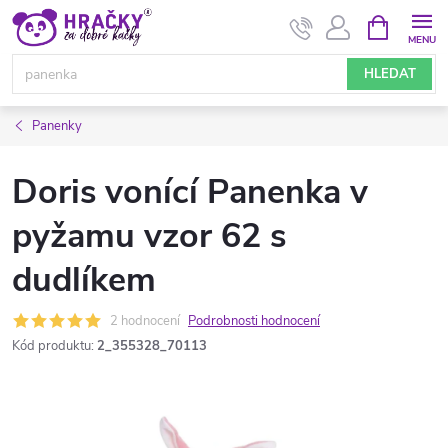
Přejít
NÁKUPNÍ
KOŠÍK
na
obsah
HLEDAT
Panenky
Doris vonící Panenka v
pyžamu vzor 62 s
dudlíkem
2 hodnocení
Podrobnosti hodnocení
Kód produktu:
2_355328_70113