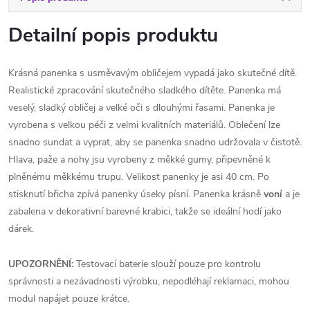
Detailní popis produktu
Krásná panenka s usměvavým obličejem vypadá jako skutečné dítě.
Realistické zpracování skutečného sladkého dítěte. Panenka má
veselý, sladký obličej a velké oči s dlouhými řasami. Panenka je
vyrobena s velkou péči z velmi kvalitních materiálů. Oblečení lze
snadno sundat a vyprat, aby se panenka snadno udržovala v čistotě.
Hlava, paže a nohy jsu vyrobeny z měkké gumy, připevněné k
plněnému měkkému trupu. Velikost panenky je asi 40 cm. Po
stisknutí břicha zpívá panenky úseky písní. Panenka krásně
voní
a je
zabalena v dekorativní barevné krabici, takže se ideální hodí jako
dárek.
UPOZORNĚNÍ:
Testovací baterie slouží pouze pro kontrolu
správnosti a nezávadnosti výrobku, nepodléhají reklamaci, mohou
modul napájet pouze krátce.