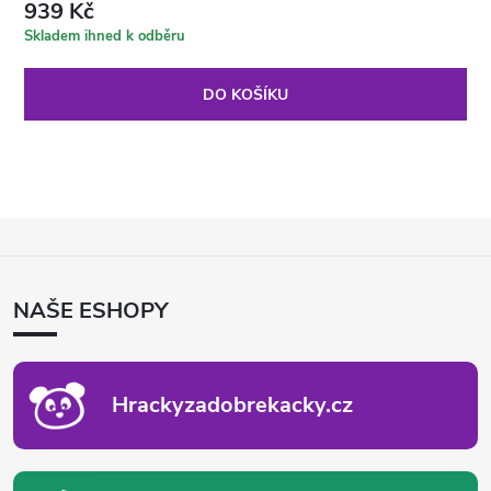
939 Kč
Skladem ihned k odběru
DO KOŠÍKU
Z
Á
P
NAŠE ESHOPY
A
T
Í
Hrackyzadobrekacky.cz