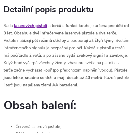
Detailní popis produktu
Sada
laserových pistolí
a
terčů
s
funkcí kouře
je určena
pro děti od
3 let
. Obsahuje
dvě infračervené laserové pistole
a
dva terče
.
Pistole nabízejí
pět režimů střelby
a podporují
až čtyři týmy
. Systém
infračerveného signálu je bezpečný pro oči. Každá z pistolí a terčů
má
počítadlo životů
, a po zásahu
vydá zvukový signál a zavibruje
.
Když hráč vyčerpá všechny životy, zhasnou světla na pistoli a z
terče začne vycházet kouř (po předchozím naplnění vodou).
Pistole
jsou lehké
,
snadno se drží a mají dosah až 40 metrů
. Každá pistole
i terč jsou
napájeny třemi AA bateriemi
.
Obsah balení:
Červená laserová pistole,