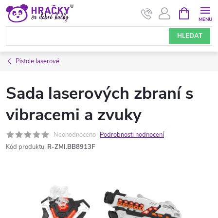
Přejít
NÁKUPNÍ
KOŠÍK
na
obsah
HLEDAT
Pistole laserové
Sada laserových zbraní s
vibracemi a zvuky
Neohodnoceno
Podrobnosti hodnocení
Kód produktu:
R-ZMI.BB8913F