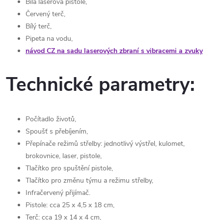
Bílá laserová pistole,
Červený terč,
Bílý terč,
Pipeta na vodu,
návod CZ na sadu laserových zbraní s vibracemi a zvuky
Technické parametry:
Počítadlo životů,
Spoušť s přebíjením,
Přepínače režimů střelby: jednotlivý výstřel, kulomet,
brokovnice, laser, pistole,
Tlačítko pro spuštění pistole,
Tlačítko pro změnu týmu a režimu střelby,
Infračervený přijímač.
Pistole: cca 25 x 4,5 x 18 cm,
Terč: cca 19 x 14 x 4 cm,