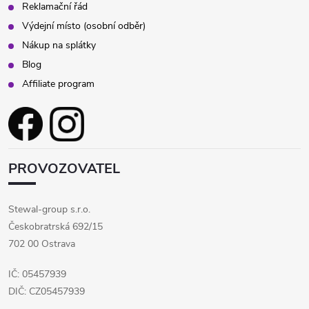
Reklamační řád
Výdejní místo (osobní odběr)
Nákup na splátky
Blog
Affiliate program
PROVOZOVATEL
Stewal-group s.r.o.
Českobratrská 692/15
702 00 Ostrava
IČ: 05457939
DIČ: CZ05457939