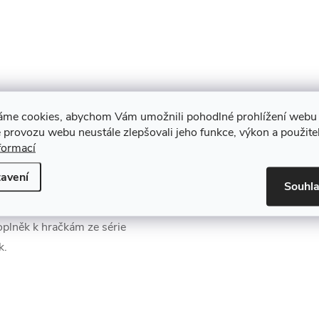
áme cookies, abychom Vám umožnili pohodlné prohlížení webu 
 provozu webu neustále zlepšovali jeho funkce, výkon a použite
formací
avení
Souhl
apod. Umožní vašemu dítěti zažít
doplněk k hračkám ze série
k.