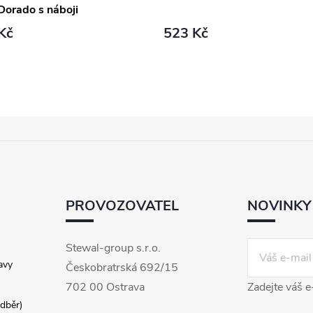
Dorado s náboji
Kč
523 Kč
PROVOZOVATEL
NOVINKY
Stewal-group s.r.o.
avy
Českobratrská 692/15
702 00 Ostrava
Zadejte váš e
dběr)