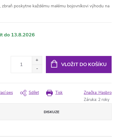
y, zbraň poskytne každému malému bojovníkovi výhodu na
13.8.2026
VLOŽIT DO KOŠÍKU
dací pes
Sdílet
Tisk
Značka:
Hasbro
Záruka
:
2 roky
DISKUZE