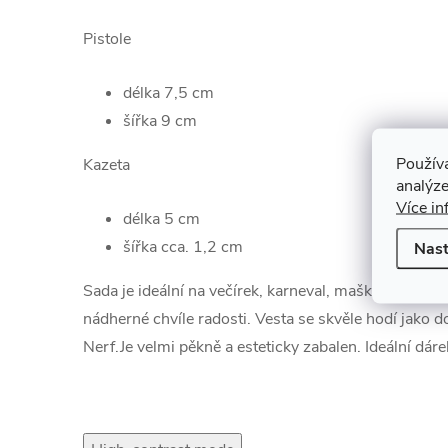
Pistole
délka 7,5 cm
šířka 9 cm
Použív
Kazeta
analýze
Více in
délka 5 cm
šířka cca. 1,2 cm
Nast
Sada je ideální na večírek, karneval, maškarní ples 
nádherné chvíle radosti. Vesta se skvěle hodí jako 
Nerf.Je velmi pěkně a esteticky zabalen. Ideální dáre