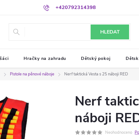
+420792314398
HLEDAT
šáci
Hračky na zahradu
Dětský pokoj
Dětsk
Pistole na pěnové náboje
Nerf taktická Vesta s 25 náboji RED
Nerf takti
náboji RE
Neohodnoceno
Po