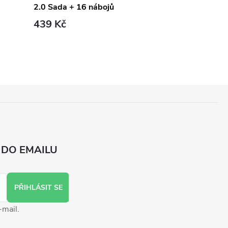
2.0 Sada + 16 nábojů
Ultra AMP + 
439 Kč
539 Kč
 DO EMAILU
PŘIHLÁSIT SE
-mail.