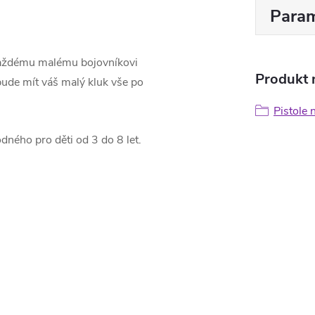
Param
 každému malému bojovníkovi
Produkt n
 bude mít váš malý kluk vše po
Pistole 
odného pro děti od 3 do 8 let.