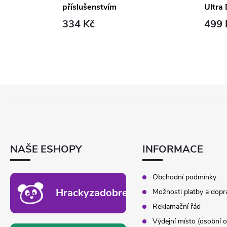
8+ + 40
příslušenstvím
Ultra 
ábojů
334 Kč
499 
Z
Á
P
A
T
NAŠE ESHOPY
INFORMACE
Í
Obchodní podmínky
Hrackyzadobrekacky.cz
Možnosti platby a dopr
Reklamační řád
Výdejní místo (osobní o