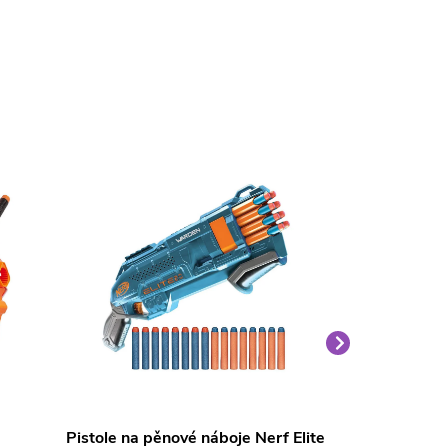
Pistole na pěnové náboje Nerf Elite
Pistole na p