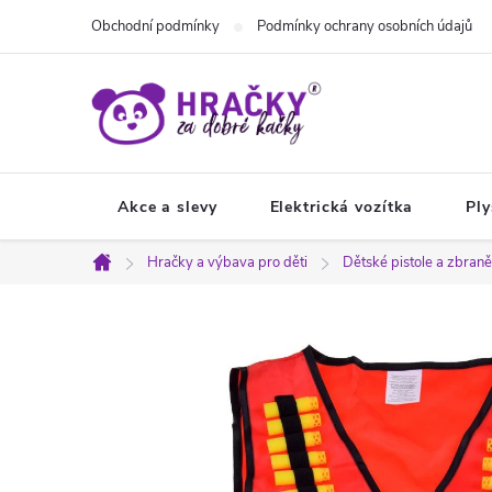
Přejít
Obchodní podmínky
Podmínky ochrany osobních údajů
na
obsah
Akce a slevy
Elektrická vozítka
Ply
Hračky a výbava pro děti
Dětské pistole a zbraně
Domů