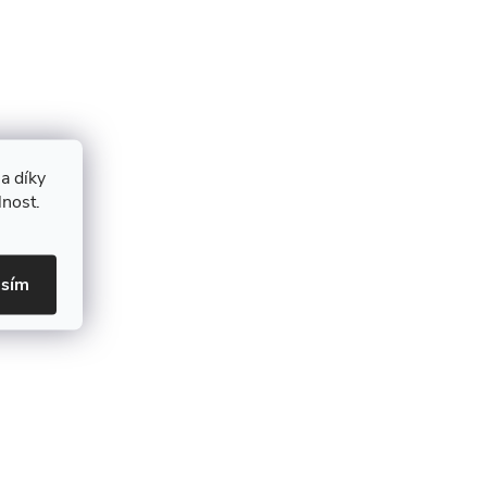
a díky
lnost.
asím