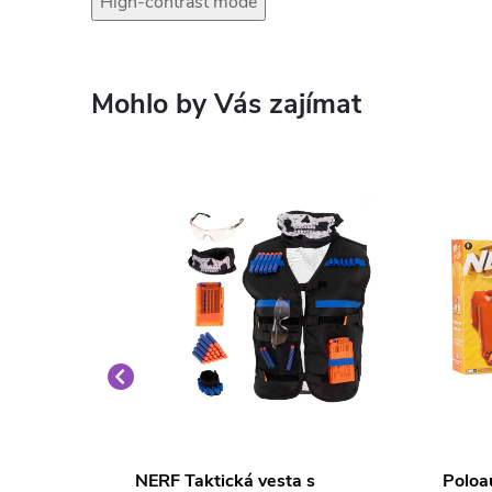
High-contrast mode
na pěnové
NERF Taktická vesta s
Poloa