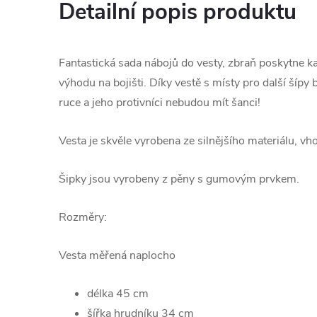
Detailní popis produktu
Fantastická sada nábojů do vesty, zbraň poskytne
výhodu na bojišti. Díky vestě s místy pro další šípy
ruce a jeho protivníci nebudou mít šanci!
Vesta je skvěle vyrobena ze silnějšího materiálu, vh
Šipky jsou vyrobeny z pěny s gumovým prvkem.
Rozměry:
Vesta měřená naplocho
délka 45 cm
šířka hrudníku 34 cm