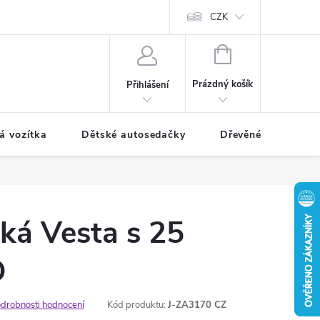
CZK
NÁKUPNÍ
KOŠÍK
Prázdný košík
Přihlášení
á vozítka
Dětské autosedačky
Dřevěné hračky
cká Vesta s 25
D
drobnosti hodnocení
Kód produktu:
J-ZA3170 CZ