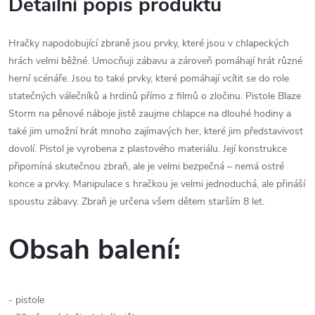
Detailní popis produktu
Hračky napodobující zbraně jsou prvky, které jsou v chlapeckých
hrách velmi běžné. Umocňuji zábavu a zároveň pomáhají hrát různé
herní scénáře. Jsou to také prvky, které pomáhají vcítit se do role
statečných válečníků a hrdinů přímo z filmů o zločinu. Pistole Blaze
Storm na pěnové náboje jistě zaujme chlapce na dlouhé hodiny a
také jim umožní hrát mnoho zajímavých her, které jim představivost
dovolí. Pistol je vyrobena z plastového materiálu. Její konstrukce
připomíná skutečnou zbraň, ale je velmi bezpečná – nemá ostré
konce a prvky. Manipulace s hračkou je velmi jednoduchá, ale přináší
spoustu zábavy. Zbraň je určena všem dětem starším 8 let.
Obsah balení:
- pistole