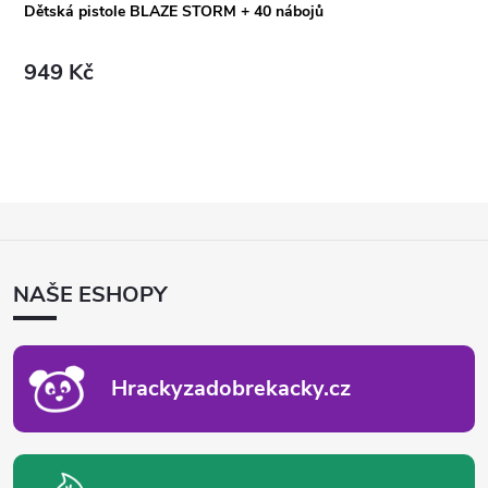
Dětská pistole BLAZE STORM + 40 nábojů
949 Kč
Z
Á
P
NAŠE ESHOPY
A
T
Í
Hrackyzadobrekacky.cz