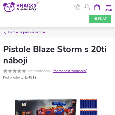
Přejít
NÁKUPNÍ
KOŠÍK
na
obsah
HLEDAT
Pistole na pěnové náboje
Pistole Blaze Storm s 20ti
náboji
Neohodnoceno
Podrobnosti hodnocení
Kód produktu:
L-4812