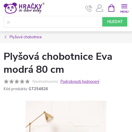
Přejít
NÁKUPNÍ
KOŠÍK
na
obsah
HLEDAT
Plyšové chobotnice
Plyšová chobotnice Eva
modrá 80 cm
Neohodnoceno
Podrobnosti hodnocení
Kód produktu:
GT254826