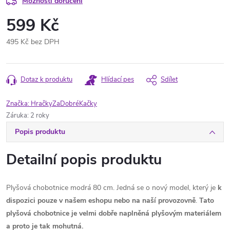
Možnosti doručení
599 Kč
495 Kč bez DPH
Měrná
cena:
Dotaz k produktu
Hlídací pes
Sdílet
Značka:
HračkyZaDobréKačky
Záruka
:
2 roky
Popis produktu
Detailní popis produktu
Plyšová chobotnice modrá 80 cm. Jedná se o nový model, který je
k
dispozici pouze v našem eshopu nebo na naší provozovně
.
Tato
plyšová chobotnice je velmi dobře naplněná plyšovým materiálem
a proto je tak mohutná.