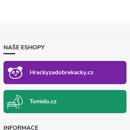
Z
Á
P
NAŠE ESHOPY
A
T
Í
Hrackyzadobrekacky.cz
Tomido.cz
INFORMACE