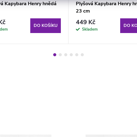
vá Kapybara Henry hnědá
Plyšová Kapybara Henry h
23 cm
Kč
449 Kč
DO KOŠÍKU
DO KO
adem
Skladem