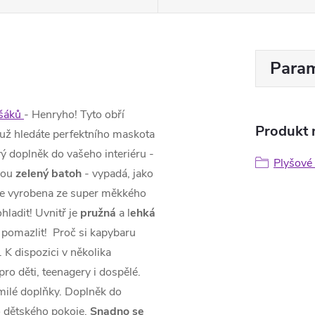
Param
yšáků
- Henryho! Tyto obří
Produkt n
 už hledáte perfektního maskota
vý doplněk do vašeho interiéru -
Plyšové
ebou
zelený batoh
- vypadá, jako
 je vyrobena ze super měkkého
ohladit! Uvnitř je
pružná
a l
ehká
n pomazlit! Proč si kapybaru
 K dispozici v několika
pro děti, teenagery i dospělé.
omilé doplňky. Doplněk do
bo dětského pokoje.
Snadno se