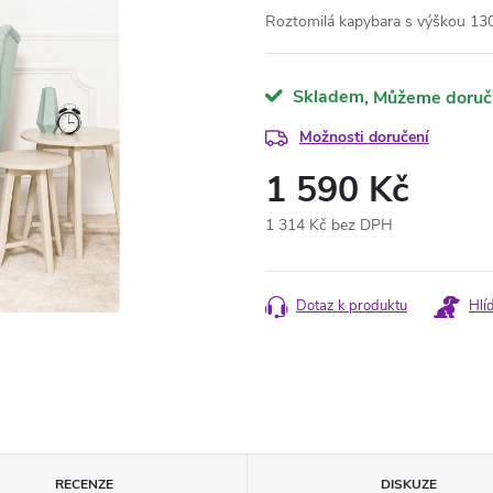
Roztomilá kapybara s výškou 13
Skladem
Možnosti doručení
1 590 Kč
1 314 Kč bez DPH
Měrná
cena:
Dotaz k produktu
Hlí
RECENZE
DISKUZE