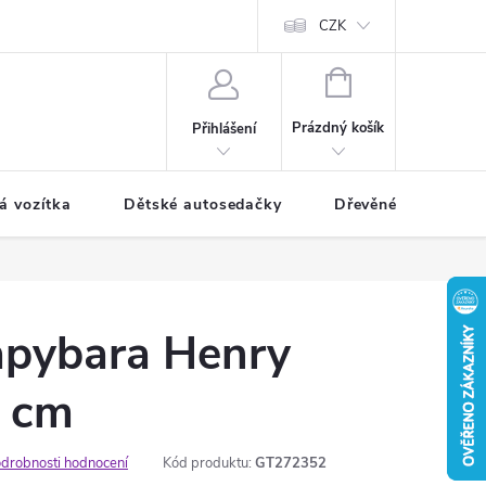
CZK
NÁKUPNÍ
KOŠÍK
Prázdný košík
Přihlášení
á vozítka
Dětské autosedačky
Dřevěné hračky
apybara Henry
 cm
drobnosti hodnocení
Kód produktu:
GT272352