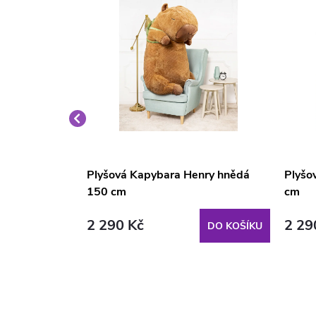
nry hnědá 23
Plyšová Kapybara Henry hnědá
Plyšo
150 cm
cm
2 290 Kč
2 29
DO KOŠÍKU
DO KOŠÍKU