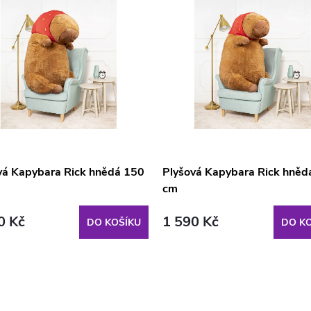
vá Kapybara Rick hnědá 150
Plyšová Kapybara Rick hněd
cm
0 Kč
1 590 Kč
DO KOŠÍKU
DO KO