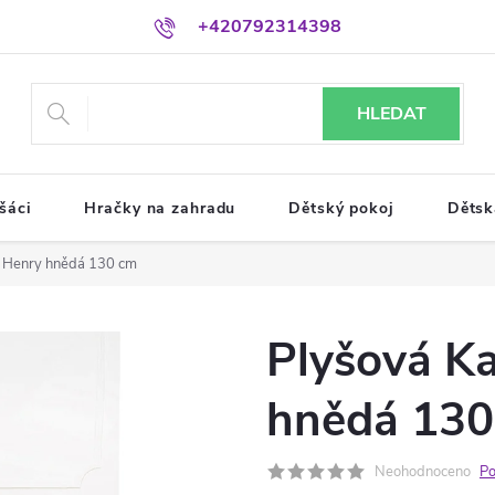
+420792314398
HLEDAT
šáci
Hračky na zahradu
Dětský pokoj
Dětsk
 Henry hnědá 130 cm
Plyšová K
hnědá 130
Neohodnoceno
Po