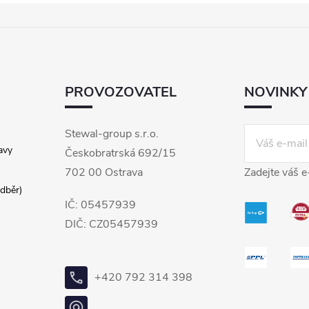
PROVOZOVATEL
NOVINKY
Stewal-group s.r.o.
avy
Českobratrská 692/15
702 00 Ostrava
Zadejte váš e
dběr)
IČ: 05457939
DIČ: CZ05457939
+420 792 314 398