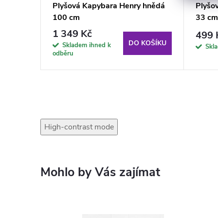
 hnědá
Plyšová Kapybara Henry hnědá
Plyšo
100 cm
33 cm
1 349 Kč
499 
KOŠÍKU
DO KOŠÍKU
Skladem ihned k
Skl
odběru
High-contrast mode