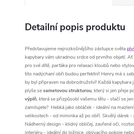
Detailní popis produktu
Představujeme nejrozkošnějšího zástupce světa
pl
kapybary vám ukradnou srdce od prvního objetí. Ať
pro své dítě, parťáka pro relaxaci kloubů nebo stylo
tito nadýchaní obři budou perfektní! Henry má s s
by byl připraven na dobrodružství! Každá kapybara
plyše se
sametovou strukturou
, který si jen přeje p
výplň
, která se přizpůsobí vašemu tělu - stačí se je
zamilujete? Hebká jako obláček - ideální na mazlení.
velikostech - od miminka až po obří. Skvělý dárek - 
Nádherný design - klidný obličej, zavřené oči, rozt
interiéru - ideální do ložnice, obývacího pokoje ne