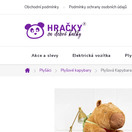
Přejít
Obchodní podmínky
Podmínky ochrany osobních údajů
na
obsah
Akce a slevy
Elektrická vozítka
Ply
Plyšáci
Plyšové kapybary
Plyšová Kapybara
Domů