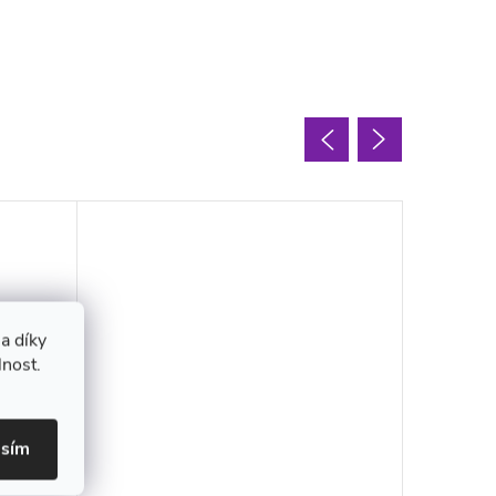
a díky
lnost.
asím