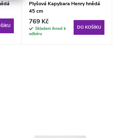
nědá
Plyšová Kapybara Henry hnědá
Plyšová
45 cm
70 cm
769 Kč
990 K
ŠÍKU
DO KOŠÍKU
Skladem ihned k
Sklad
odběru