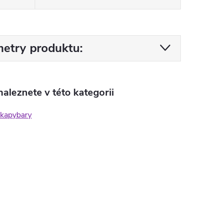
etry produktu:
aleznete v této kategorii
 kapybary