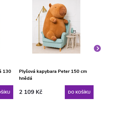
á 130
Plyšová kapybara Peter 150 cm
Plyšová Kapy
hnědá
100 cm
2 109 Kč
1 349 Kč
ŠÍKU
DO KOŠÍKU