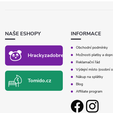
Z
Á
P
A
T
NAŠE ESHOPY
INFORMACE
Í
Obchodní podmínky
Hrackyzadobrekacky.cz
Možnosti platby a dopr
Reklamační řád
Výdejní místo (osobní o
Nákup na splátky
Tomido.cz
Blog
Affiliate program