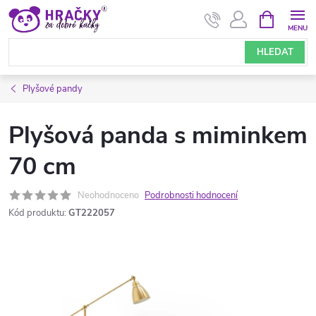
Přejít
NÁKUPNÍ
KOŠÍK
na
obsah
HLEDAT
Plyšové pandy
Plyšová panda s miminkem
70 cm
Neohodnoceno
Podrobnosti hodnocení
Kód produktu:
GT222057