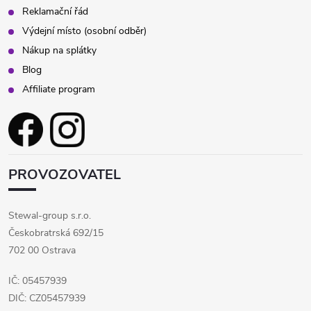
Reklamační řád
Výdejní místo (osobní odběr)
Nákup na splátky
Blog
Affiliate program
PROVOZOVATEL
Stewal-group s.r.o.
Českobratrská 692/15
702 00 Ostrava
IČ: 05457939
DIČ: CZ05457939