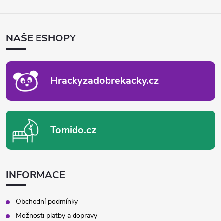
Z
Á
P
NAŠE ESHOPY
A
T
Í
Hrackyzadobrekacky.cz
Tomido.cz
INFORMACE
Obchodní podmínky
Možnosti platby a dopravy