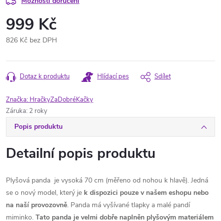
Možnosti doručení
999 Kč
826 Kč bez DPH
Měrná
cena:
Dotaz k produktu
Hlídací pes
Sdílet
Značka:
HračkyZaDobréKačky
Záruka
:
2 roky
Popis produktu
Detailní popis produktu
Plyšová panda je vysoká 70 cm (měřeno od nohou k hlavě). Jedná
se o nový model, který je
k dispozici pouze v našem eshopu nebo
na naší provozovně
. Panda má vyšívané tlapky a malé pandí
miminko.
Tato panda je velmi dobře naplněn plyšovým materiálem