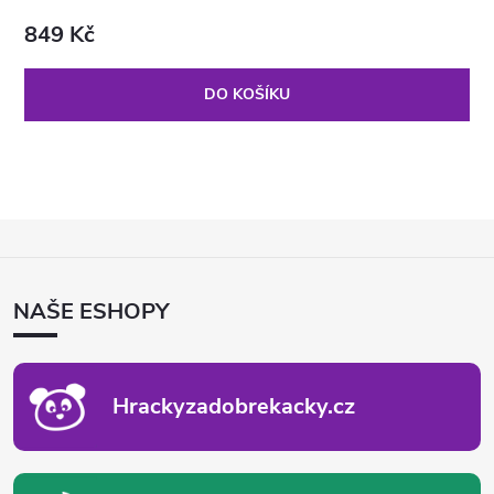
849 Kč
DO KOŠÍKU
Z
Á
P
NAŠE ESHOPY
A
T
Í
Hrackyzadobrekacky.cz