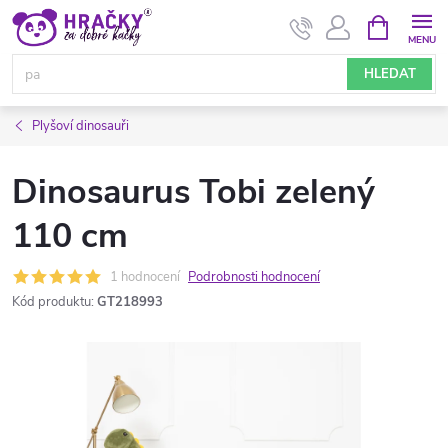
Přejít
NÁKUPNÍ
KOŠÍK
na
obsah
HLEDAT
Plyšoví dinosauři
Dinosaurus Tobi zelený
110 cm
1 hodnocení
Podrobnosti hodnocení
Kód produktu:
GT218993