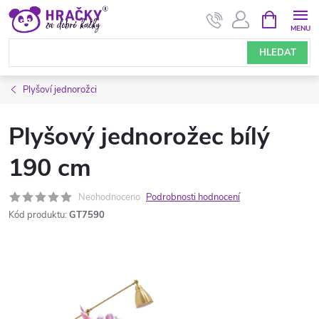
Přejít
NÁKUPNÍ
KOŠÍK
na
obsah
HLEDAT
Plyšoví jednorožci
Plyšový jednorožec bílý
190 cm
Neohodnoceno
Podrobnosti hodnocení
Kód produktu:
GT7590