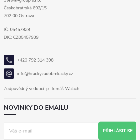
Stewal-group s.r.o.
Českobratrská 692/15
702 00 Ostrava
IČ: 05457939
DIČ: CZ05457939
+420 792 314 398
info@hrackyzadobrekacky.cz
Zodpovědný vedoucí: p. Tomáš Walach
NOVINKY DO EMAILU
PŘIHLÁSIT SE