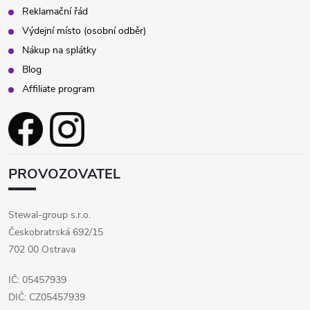
Reklamační řád
Výdejní místo (osobní odběr)
Nákup na splátky
Blog
Affiliate program
PROVOZOVATEL
Stewal-group s.r.o.
Českobratrská 692/15
702 00 Ostrava
IČ: 05457939
DIČ: CZ05457939