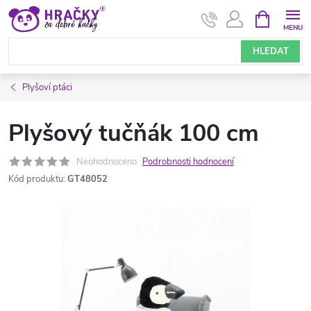
Přejít
NÁKUPNÍ
KOŠÍK
na
obsah
HLEDAT
Plyšoví ptáci
Plyšový tučňák 100 cm
Neohodnoceno
Podrobnosti hodnocení
Kód produktu:
GT48052