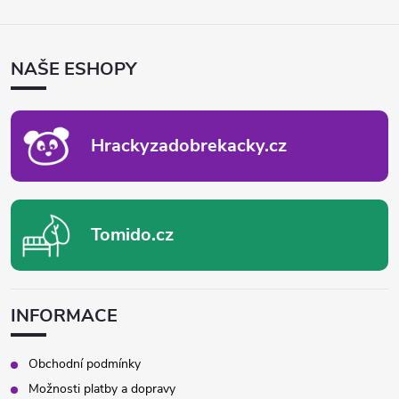
Z
Á
P
NAŠE ESHOPY
A
T
Í
Hrackyzadobrekacky.cz
Tomido.cz
INFORMACE
Obchodní podmínky
Možnosti platby a dopravy