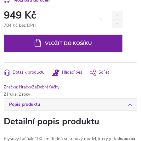
Možnosti doručení
949 Kč
784 Kč bez DPH
Měrná
cena:
VLOŽIT DO KOŠÍKU
Dotaz k produktu
Hlídací pes
Sdílet
Značka:
HračkyZaDobréKačky
Záruka
:
2 roky
Popis produktu
Detailní popis produktu
Plyšový tučňák 100 cm. Jedná se o nový model, který je
k dispozici