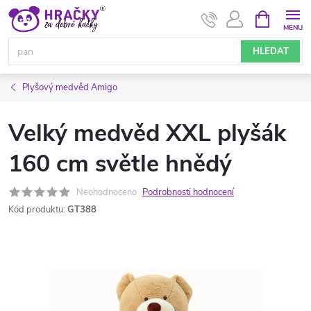
Přejít
NÁKUPNÍ
KOŠÍK
na
obsah
HLEDAT
Plyšový medvěd Amigo
Velký medvěd XXL plyšák
160 cm světle hnědý
Neohodnoceno
Podrobnosti hodnocení
Kód produktu:
GT388