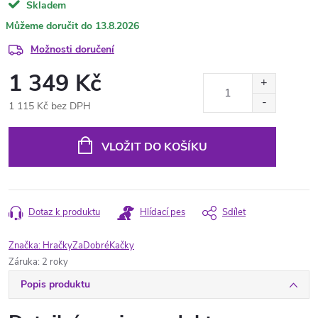
Skladem
13.8.2026
Možnosti doručení
1 349 Kč
1 115 Kč bez DPH
Měrná
cena:
VLOŽIT DO KOŠÍKU
Dotaz k produktu
Hlídací pes
Sdílet
Značka:
HračkyZaDobréKačky
Záruka
:
2 roky
Popis produktu