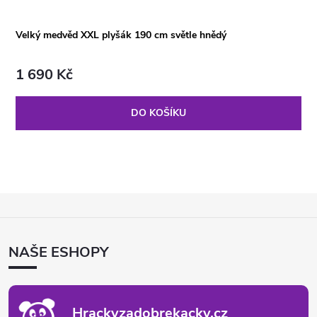
Velký medvěd XXL plyšák 190 cm světle hnědý
1 690 Kč
DO KOŠÍKU
Z
Á
P
NAŠE ESHOPY
A
T
Í
Hrackyzadobrekacky.cz