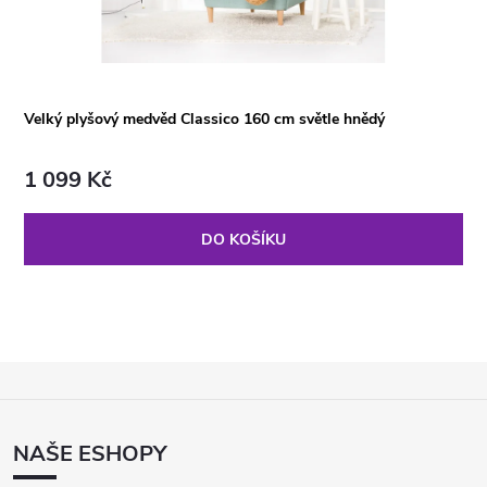
Velký plyšový medvěd Classico 160 cm světle hnědý
1 099 Kč
DO KOŠÍKU
Z
Á
P
NAŠE ESHOPY
A