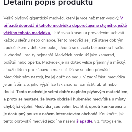
Detailní popis produktu
Velký plyšový gigantický medvěd, který je více než metr vysoký.
V
případě doprodání tohoto medvídka doporučujeme stejného, ještě
většího tohoto medvídka.
Jistě svou krasou a provedením uchvátí
každou slečnu nebo chlapce. Tento medvěd se jistě stane dobrým
společníkem v dětském pokoji. Jedná se o zcela bezpečnou hračku,
je vhodná i pro ty nejmenší. Medvídek poslouží jako kamarád,
polštář nebo opěrka. Medvídek je na dotek velice příjemný a měkký,
slouží dětem pro zábavu a mazlení. Dá se snadno přenášet.
Medvídek sám nestojí, lze jej opřít do sedu. V zadní části medvídka
je umístěn zip, jeho výplň lze tak snadno rozmístit, ubrat nebo
dodat.
Tento medvěd je velmi dobře naplněn plyšovým materiálem,
a proto se nestane, že byste obdrželi hubeného medvídka s místy
chybějící výplní. Medvídci jsou velmi kvalitní, oproti konkurenci a
je dostupný pouze v našem internetovém obchodě.
Koukněte, jak
tento obrovský medvěd jezdí na našem
šlapadle
, viz. fotogalerie.