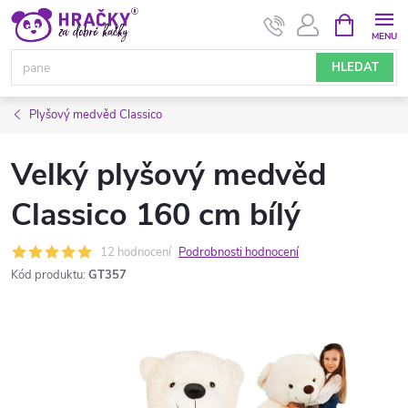
Přejít
NÁKUPNÍ
KOŠÍK
na
obsah
HLEDAT
Plyšový medvěd Classico
Velký plyšový medvěd
Classico 160 cm bílý
12 hodnocení
Podrobnosti hodnocení
Kód produktu:
GT357