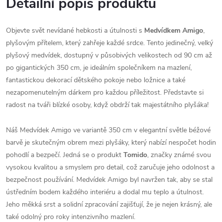
Detailní popis produktu
Objevte svět nevídané hebkosti a útulnosti s
Medvídkem Amigo
,
plyšovým přítelem, který zahřeje každé srdce. Tento jedinečný, velký
plyšový medvídek, dostupný v působivých velikostech od 90 cm až
po gigantických 350 cm, je ideálním společníkem na mazlení,
fantastickou dekorací dětského pokoje nebo ložnice a také
nezapomenutelným dárkem pro každou příležitost. Představte si
radost na tváři blízké osoby, když obdrží tak majestátního plyšáka!
Náš Medvídek Amigo ve variantě 350 cm v elegantní světle béžové
barvě je skutečným obrem mezi plyšáky, který nabízí nespočet hodin
pohodlí a bezpečí. Jedná se o produkt
Tomido
, značky známé svou
vysokou kvalitou a smyslem pro detail, což zaručuje jeho odolnost a
bezpečnost používání. Medvídek Amigo byl navržen tak, aby se stal
ústředním bodem každého interiéru a dodal mu teplo a útulnost.
Jeho měkká srst a solidní zpracování zajišťují, že je nejen krásný, ale
také odolný pro roky intenzivního mazlení.