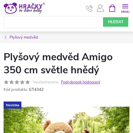
Přejít
NÁKUPNÍ
KOŠÍK
na
obsah
HLEDAT
Plyšový medvěd
Plyšový medvěd Amigo
350 cm světle hnědý
Neohodnoceno
Podrobnosti hodnocení
Kód produktu:
GT4342
Novinka