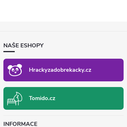
Z
Á
P
NAŠE ESHOPY
A
T
Í
Hrackyzadobrekacky.cz
Tomido.cz
INFORMACE