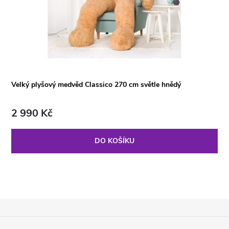
Velký plyšový medvěd Classico 270 cm světle hnědý
2 990 Kč
DO KOŠÍKU
Z
Á