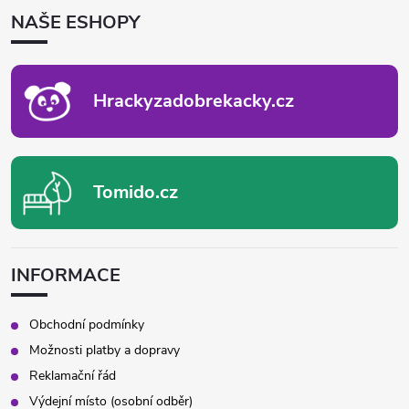
P
NAŠE ESHOPY
A
T
Í
Hrackyzadobrekacky.cz
Tomido.cz
INFORMACE
Obchodní podmínky
Možnosti platby a dopravy
Reklamační řád
Výdejní místo (osobní odběr)