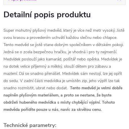
Detailní popis produktu
Super mohutný plyšový medvěd, který je více než metr vysoký. Jistě
svou krasou a provedením uchvátí každou slečnu nebo chlapce.
Tento medvěd se jistě stane dobrým společníkem v dětském pokoji.
Jedná se o zcela bezpečnou hračku, je vhodná i pro ty nejmenší.
Medvídek poslouží jako kamarád, polštář nebo opěrka. Medvídek je
na dotek velice příjemný a měkký, slouží dětem pro zábavu a
mazlení. Dá se snadno přenášet. Medvídek sám nestojí, lze jej opřít
do sedu. V zadní části medvídka je umístěn zip, jeho výplň lze tak
snadno rozmístit, ubrat nebo dodat.
Tento medvěd je velmi dobře
naplněn plyšovým materiálem, a proto se nestane, že byste
obdrželi hubeného medvídka s místy chybějící výplní. Tohoto
medvěda pořídíte pouze u nás, navíc za skvělou cenu.
Technické parametry: