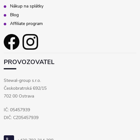
Nákup na splátky
Blog
Affiliate program
PROVOZOVATEL
Stewal-group s.r.o.
Českobratrská 692/15
702 00 Ostrava
IČ: 05457939
DIČ: CZ05457939