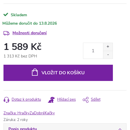
Skladem
13.8.2026
Možnosti doručení
1 589 Kč
1 313 Kč bez DPH
Měrná
cena:
VLOŽIT DO KOŠÍKU
Dotaz k produktu
Hlídací pes
Sdílet
Značka:
HračkyZaDobréKačky
Záruka
:
2 roky
Popis produktu