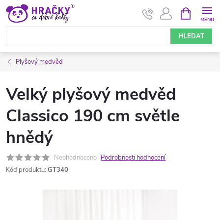
Přejít
NÁKUPNÍ
KOŠÍK
na
obsah
HLEDAT
Plyšový medvěd
Velký plyšový medvěd
Classico 190 cm světle
hnědý
Neohodnoceno
Podrobnosti hodnocení
Kód produktu:
GT340