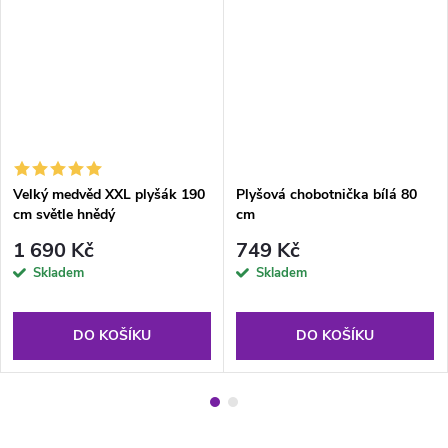
Velký medvěd XXL plyšák 190
Plyšová chobotnička bílá 80
cm světle hnědý
cm
1 690 Kč
749 Kč
Skladem
Skladem
DO KOŠÍKU
DO KOŠÍKU