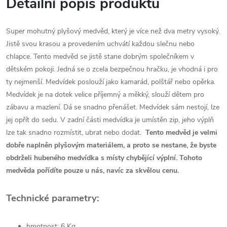
Detailní popis produktu
Super mohutný plyšový medvěd, který je více než dva metry vysoký.
Jistě svou krasou a provedením uchvátí každou slečnu nebo
chlapce. Tento medvěd se jistě stane dobrým společníkem v
dětském pokoji. Jedná se o zcela bezpečnou hračku, je vhodná i pro
ty nejmenší. Medvídek poslouží jako kamarád, polštář nebo opěrka.
Medvídek je na dotek velice příjemný a měkký, slouží dětem pro
zábavu a mazlení. Dá se snadno přenášet. Medvídek sám nestojí, lze
jej opřít do sedu. V zadní části medvídka je umístěn zip, jeho výplň
lze tak snadno rozmístit, ubrat nebo dodat.
Tento medvěd je velmi
dobře naplněn plyšovým materiálem, a proto se nestane, že byste
obdrželi hubeného medvídka s místy chybějící výplní. Tohoto
medvěda pořídíte pouze u nás, navíc za skvělou cenu.
Technické parametry:
hmotnost: 6 Kg