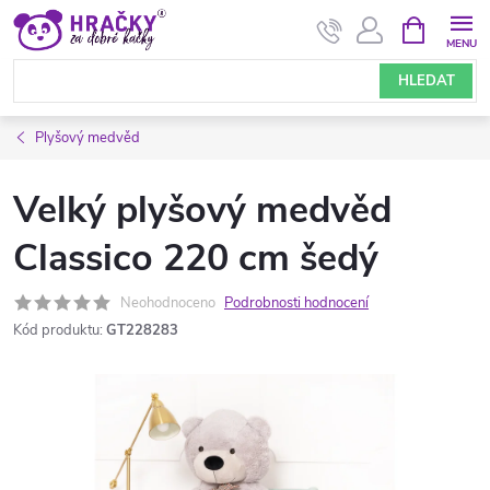
Přejít
NÁKUPNÍ
KOŠÍK
na
obsah
HLEDAT
Plyšový medvěd
Velký plyšový medvěd
Classico 220 cm šedý
Neohodnoceno
Podrobnosti hodnocení
Kód produktu:
GT228283