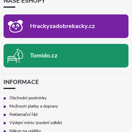
NAŠE ESHOPY
A
T
Í
Hrackyzadobrekacky.cz
Tomido.cz
INFORMACE
Obchodní podmínky
Možnosti platby a dopravy
Reklamační řád
Výdejní místo (osobní odběr)
Nákup na splátky