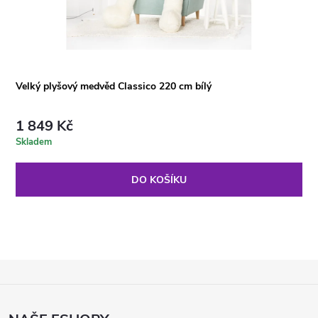
Velký plyšový medvěd Classico 220 cm bílý
1 849 Kč
Skladem
DO KOŠÍKU
Z
Á
P