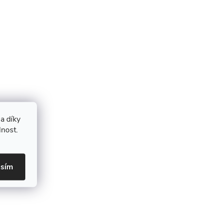
a díky
lnost.
asím