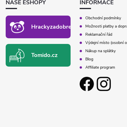
NAŠE ESHOPY
INFORMACE
Í
Obchodní podmínky
Hrackyzadobrekacky.cz
Možnosti platby a dopr
Reklamační řád
Výdejní místo (osobní o
Nákup na splátky
Tomido.cz
Blog
Affiliate program