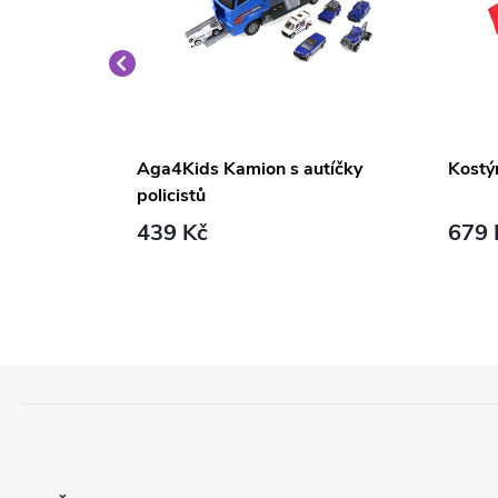
kuchyňka
Aga4Kids Kamion s autíčky
Kostý
policistů
439 Kč
679 
Z
Á
P
A
T