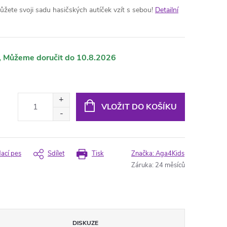
žete svoji sadu hasičských autíček vzít s sebou!
Detailní
10.8.2026
VLOŽIT DO KOŠÍKU
dací pes
Sdílet
Tisk
Značka:
Aga4Kids
Záruka
:
24 měsíců
DISKUZE