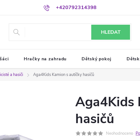
+420792314398
HLEDAT
šáci
Hračky na zahradu
Dětský pokoj
Dětsk
icisté a hasiči
Aga4Kids Kamion s autíčky hasičů
Aga4Kids 
hasičů
Neohodnoceno
Po