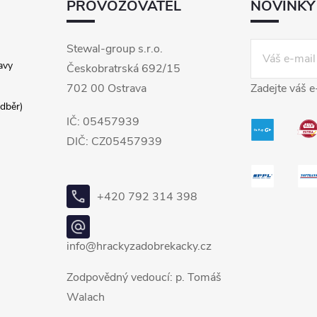
PROVOZOVATEL
NOVINKY
Stewal-group s.r.o.
avy
Českobratrská 692/15
702 00 Ostrava
Zadejte váš e
dběr)
IČ: 05457939
DIČ: CZ05457939
+420 792 314 398
info@hrackyzadobrekacky.cz
Zodpovědný vedoucí: p. Tomáš
Walach