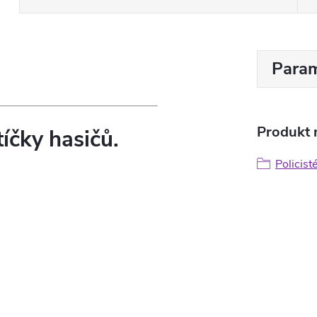
Param
Produkt n
íčky hasičů.
Policisté