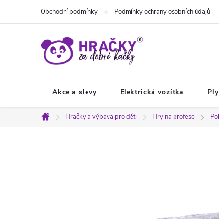
Přejít
Obchodní podmínky
Podmínky ochrany osobních údajů
na
obsah
Akce a slevy
Elektrická vozítka
Ply
Hračky a výbava pro děti
Hry na profese
Pol
Domů