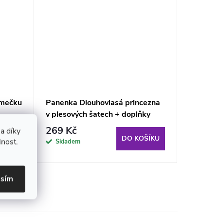
omečku
Panenka Dlouhovlasá princezna
Panenka
v plesových šatech + doplňky
šatičká
melodie
269 Kč
539 K
a díky
ŠÍKU
DO KOŠÍKU
lnost.
Skladem
Sklad
asím