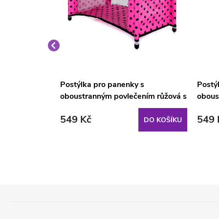
y VELKÁ
Postýlka pro panenky s
Postý
y botičky
oboustranným povlečením růžová s
obous
černými puntíky
růžov
549 Kč
549 
DO KOŠÍKU
DO KOŠÍKU
Z
Á
P