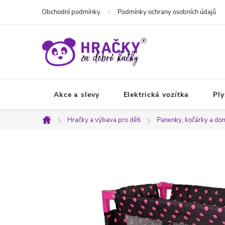
Přejít
Obchodní podmínky
Podmínky ochrany osobních údajů
na
obsah
Akce a slevy
Elektrická vozítka
Ply
Hračky a výbava pro děti
Panenky, kočárky a do
Domů