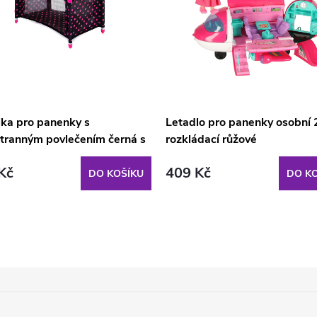
lka pro panenky s
Letadlo pro panenky osobní 
tranným povlečením černá s
rozkládací růžové
ými puntíky
Kč
409 Kč
DO KOŠÍKU
DO KO