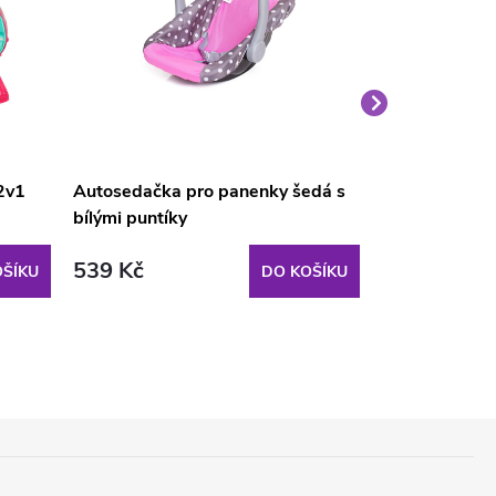
2v1
Autosedačka pro panenky šedá s
Domeček pro 
bílými puntíky
dřevěným ná
539 Kč
469 Kč
ŠÍKU
DO KOŠÍKU