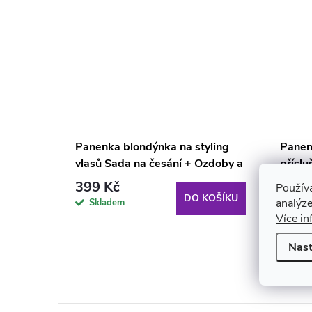
Panenka blondýnka na styling
Panen
vlasů Sada na česání + Ozdoby a
příslu
doplňky
399 Kč
589 
Použív
KOŠÍKU
DO KOŠÍKU
analýze
Skladem
Skl
Více in
Nast