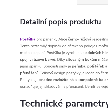
Detailní popis produktu
Postýlka
pro panenky Alice
černo
-
růžová
je ideáln
Tento roztomilý doplněk do dětského pokoje umožní
místo ke spaní. Postýlka je vyrobena z
odolných hli
spoji v růžové barvě
. Díky
síťovaným
bokům
může d
jejím spánku. Součástí sady je
peřinka,
polštářek
a
přenášení
. Celkový design postýlky je laděn do čer
Postýlka je
snadno rozložitelná
a
kompaktně
bale
usnadňuje její skladování a přenášení. Uvnitř se vej
Technické parametr