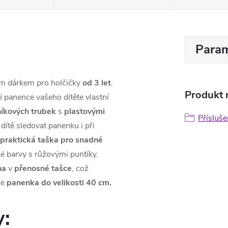
Param
ím dárkem pro holčičky
od 3 let
.
Produkt n
 panence vašeho dítěte vlastní
níkových trubek
s
plastovými
Přísluše
ítě sledovat panenku i při
praktická
taška
pro snadné
né barvy s růžovými puntíky.
na
v
přenosné
tašce
, což
de
panenka do velikosti 40 cm.
y: