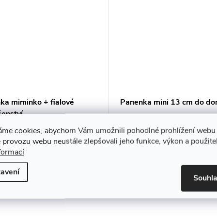
ka miminko + fialové
Panenka mini 13 cm do d
šenství
Kč
39 Kč
áme cookies, abychom Vám umožnili pohodlné prohlížení webu 
DO KOŠÍKU
DO KO
 provozu webu neustále zlepšovali jeho funkce, výkon a použite
adem
Skladem
formací
avení
Souhl