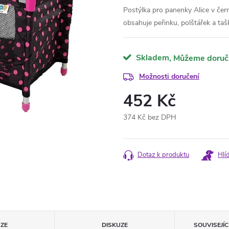
Postýlka pro panenky Alice v če
obsahuje peřinku, polštářek a taš
Skladem
Možnosti doručení
452 Kč
374 Kč bez DPH
Měrná
cena:
Dotaz k produktu
Hlí
ZE
DISKUZE
SOUVISEJÍ