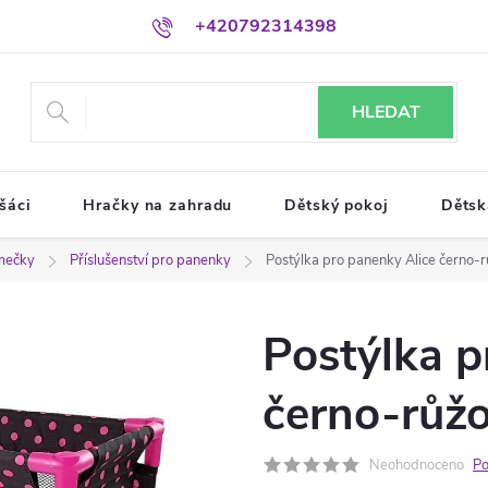
+420792314398
HLEDAT
šáci
Hračky na zahradu
Dětský pokoj
Dětsk
mečky
Příslušenství pro panenky
Postýlka pro panenky Alice černo-
Postýlka p
černo-růž
Neohodnoceno
Po