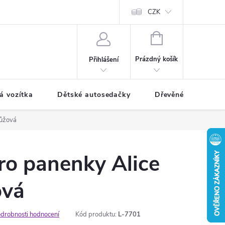
CZK
NÁKUPNÍ
KOŠÍK
Prázdný košík
Přihlášení
á vozítka
Dětské autosedačky
Dřevěné hračky
růžová
ro panenky Alice
ová
drobnosti hodnocení
Kód produktu:
L-7701