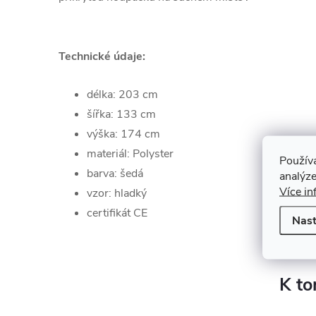
Technické údaje:
délka:
203
cm
šířka:
133
cm
výška:
174
cm
materiál: Polyster
Použív
barva:
šedá
analýze
Více in
vzor:
hladký
certifikát CE
Nast
K to