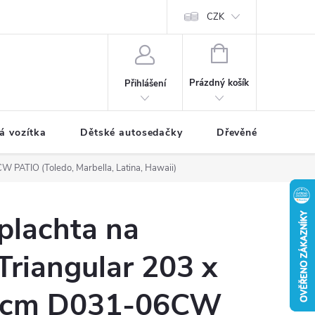
CZK
NÁKUPNÍ
KOŠÍK
Prázdný košík
Přihlášení
á vozítka
Dětské autosedačky
Dřevěné hračky
 PATIO (Toledo, Marbella, Latina, Hawaii)
plachta na
riangular 203 x
4 cm D031-06CW