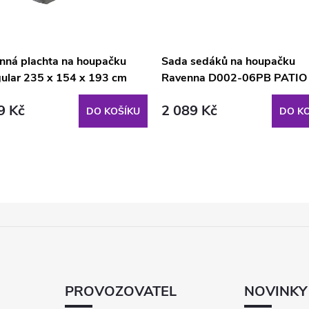
nná plachta na houpačku
Sada sedáků na houpačku
gular 235 x 154 x 193 cm
Ravenna D002-06PB PATIO
06CW PATIO (Rimini,
9 Kč
2 089 Kč
ia, Ravenna, Verona)
DO KOŠÍKU
DO KO
PROVOZOVATEL
NOVINKY