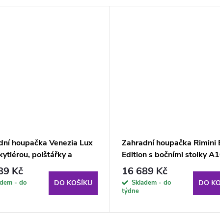
dní houpačka Venezia Lux
Zahradní houpačka Rimini 
ytiérou, polštářky a
Edition s bočními stolky A
mi stolky G058-02PB
23PB PATIO
89 Kč
16 689 Kč
O
adem - do
Skladem - do
DO KOŠÍKU
DO KO
týdne