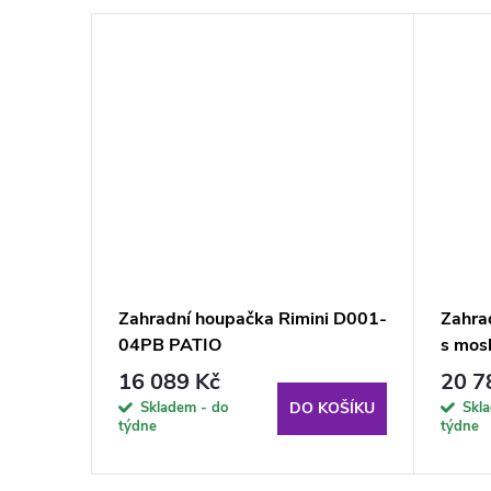
nna Lux
Zahradní houpačka Rimini D001-
Zahra
 stolky
04PB PATIO
s mosk
boční
16 089 Kč
20 7
PATI
Skladem - do
Skl
KOŠÍKU
DO KOŠÍKU
týdne
týdne