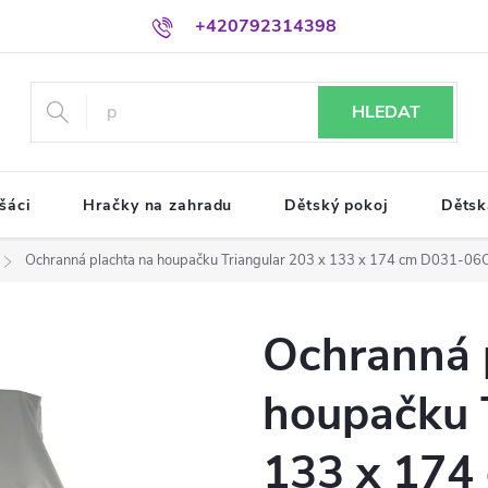
+420792314398
HLEDAT
šáci
Hračky na zahradu
Dětský pokoj
Dětsk
Ochranná plachta na houpačku Triangular 203 x 133 x 174 cm D031-06CW
Ochranná 
houpačku T
133 x 17