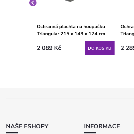
pačku
Ochranná plachta na houpačku
Ochra
 PATIO
Triangular 215 x 143 x 174 cm
Trian
D031-06CW PATIO (Milano,
D031-
2 089 Kč
2 28
Parma, Vita, Umbria, Sevilla)
Venez
DO KOŠÍKU
DO KOŠÍKU
Z
Á
P
A
T
NAŠE ESHOPY
INFORMACE
Í