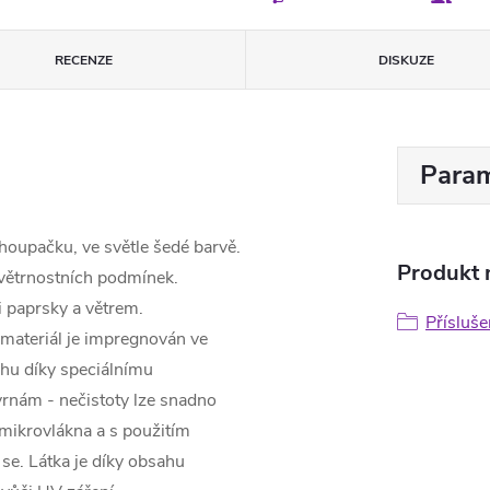
RECENZE
DISKUZE
Param
houpačku, ve světle šedé barvě.
Produkt n
větrnostních podmínek.
i paprsky a větrem.
Přísluše
ateriál je impregnován ve
hu díky speciálnímu
vrnám - nečistoty lze snadno
 mikrovlákna a s použitím
 se. Látka je díky obsahu