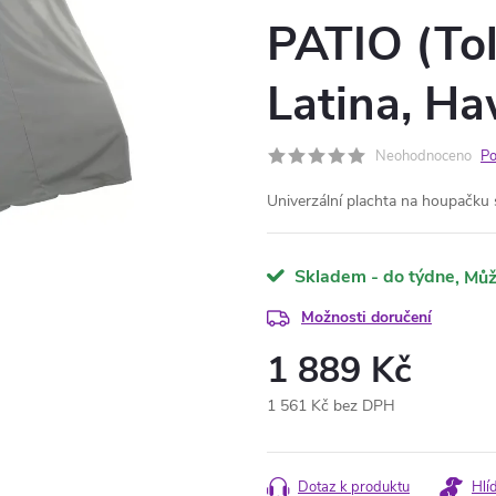
PATIO (Tol
Latina, Ha
Neohodnoceno
Po
Univerzální plachta na houpačku 
Skladem - do týdne
Možnosti doručení
1 889 Kč
1 561 Kč bez DPH
Měrná
cena:
Dotaz k produktu
Hlí