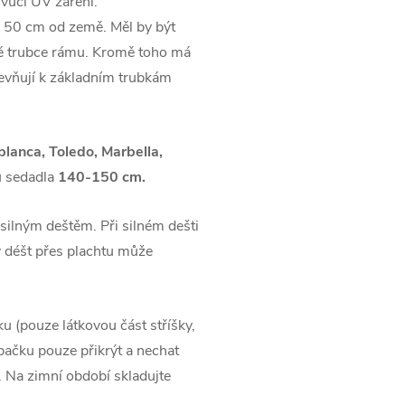
 vůči UV záření.
e 50 cm od země. Měl by být
ěrné trubce rámu. Kromě toho má
pevňují k základním trubkám
lanca, Toledo, Marbella,
u sedadla
140-150 cm.
silným deštěm. Při silném dešti
 déšt přes plachtu může
 (pouze látkovou část stříšky,
pačku pouze přikrýt a nechat
 Na zimní období skladujte