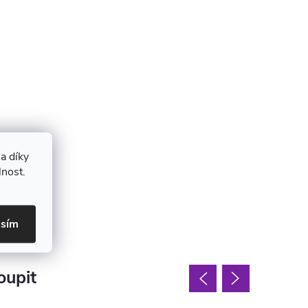
a díky
lnost.
asím
oupit