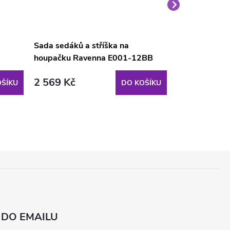
Sada sedáků a stříška na
Sada sedáků 
houpačku Ravenna E001-12BB
Ravenna 175
PATIO
PATIO
2 569 Kč
2 089 Kč
ŠÍKU
DO KOŠÍKU
 DO EMAILU