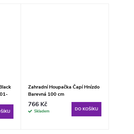
Black
Zahradní Houpačka Čapí Hnízdo
Tomido 
101-
Barevná 100 cm
COMFOR
766 Kč
5 990
DO KOŠÍKU
Skladem
Sklad
ŠÍKU