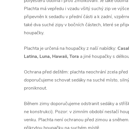
polyesteru odolná i proti žmolkování. Je také odolná
Plachta má vepředu i vzadu všitý suchý zip ve výšc
připevněn k sedadlu v přední části a k ​​zadní, vzp
také dva suché zipy v bočních částech, které se při
houpačky.
Plachta je určená na houpačky z naší nabídky:
Casab
Latina, Luna, Hawaii, Tora
a jiné houpačky s délko
Ochrana před deštěm: plachta neochrání zcela před 
doporučujeme schovat sedáky na suché místo, silný
proniknout.
Během zimy doporučujeme odstranit sedáky a stříšku
ne konstrukci). Pozor: v zimním období nestačí hou
venku. Plachta není ochranou před zimou a sněhem.
přikrytou houpačku na suchém místě .