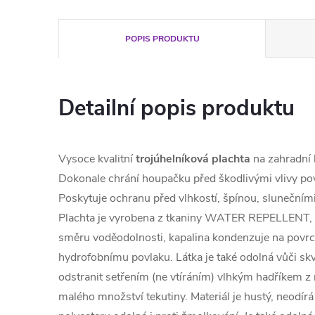
POPIS PRODUKTU
Detailní popis produktu
Vysoce kvalitní
trojúhelníková plachta
na zahradní 
Dokonale chrání houpačku před škodlivými vlivy po
Poskytuje ochranu před vlhkostí, špínou, slunečním
Plachta je vyrobena z tkaniny WATER REPELLENT, m
směru voděodolnosti, kapalina kondenzuje na povrc
hydrofobnímu povlaku. Látka je také odolná vůči sk
odstranit setřením (ne vtíráním) vlhkým hadříkem z
malého množství tekutiny. Materiál je hustý, neodírá