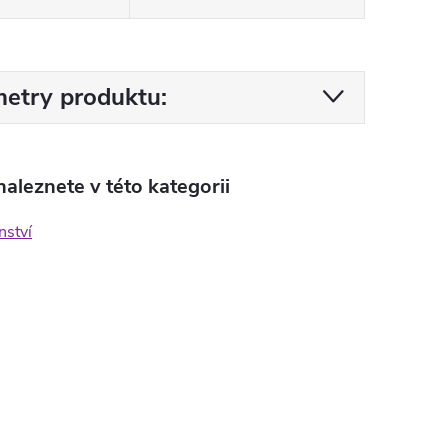
etry produktu:
aleznete v této kategorii
nství