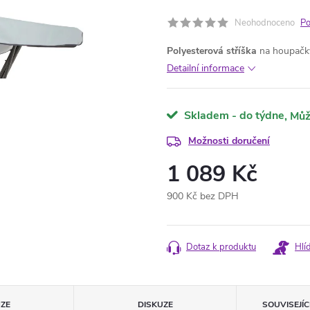
Neohodnoceno
Po
Polyesterová stříška
na houpačky 
Detailní informace
Skladem - do týdne
Možnosti doručení
1 089 Kč
900 Kč bez DPH
Měrná
cena:
Dotaz k produktu
Hlí
ZE
DISKUZE
SOUVISEJÍ