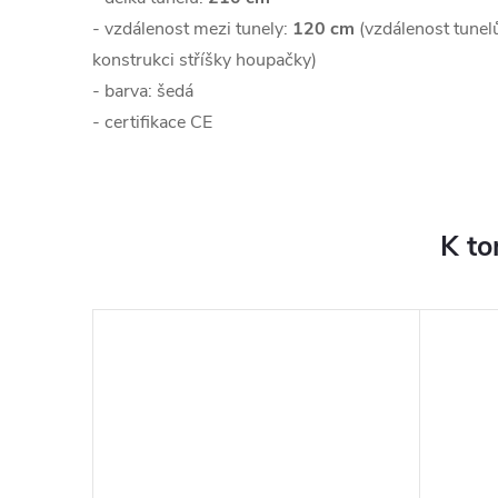
- vzdálenost mezi tunely:
120 cm
(vzdálenost tunelů
konstrukci stříšky houpačky)
- barva: šedá
- certifikace CE
K to