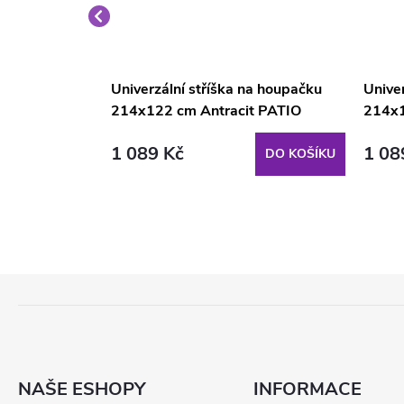
a na
Univerzální stříška na houpačku
Univer
ano H024-
214x122 cm Antracit PATIO
214x1
1 089 Kč
1 08
DO KOŠÍKU
DO KOŠÍKU
Z
Á
P
A
T
NAŠE ESHOPY
INFORMACE
Í