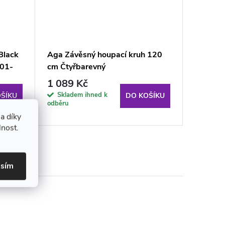
Black
Aga Závěsný houpací kruh 120
Zahradn
101-
cm Čtyřbarevný
Edition
02PB P
1 089 Kč
16 68
Skladem ihned k
Sklade
ŠÍKU
DO KOŠÍKU
odběru
týdne
a díky
lnost.
asím