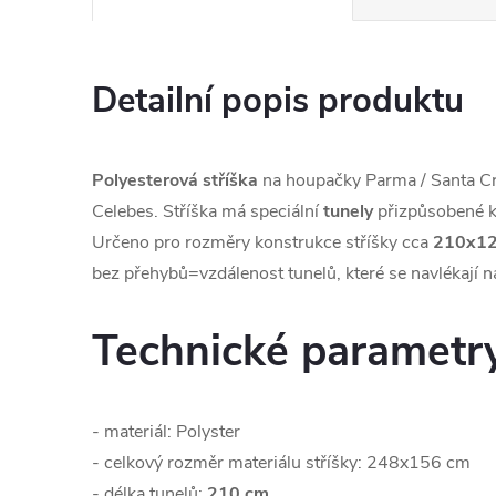
Detailní popis produktu
Polyesterová stříška
na houpačky Parma / Santa Cru
Celebes. Stříška má speciální
tunely
přizpůsobené ke
Určeno pro rozměry konstrukce stříšky cca
210x12
bez přehybů=vzdálenost tunelů, které se navlékají n
Technické parametr
- materiál: Polyster
- celkový rozměr materiálu stříšky: 248x156 cm
- délka tunelů:
210 cm