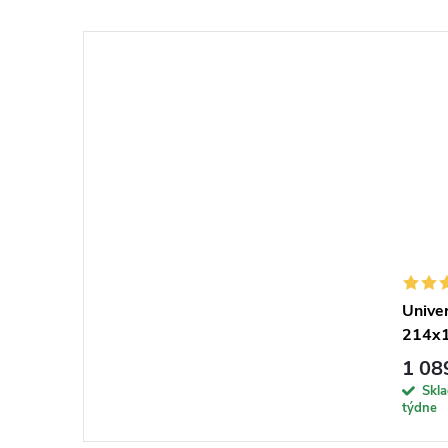
Univer
214x1
1 08
Skl
týdne