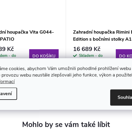
dní houpačka Vita G044-
Zahradní houpačka Rimini 
 PATIO
Edition s bočními stolky A
23PB PATIO
89 Kč
16 689 Kč
adem - do
Skladem - do
DO KOŠÍKU
DO KO
týdne
áme cookies, abychom Vám umožnili pohodlné prohlížení webu 
 provozu webu neustále zlepšovali jeho funkce, výkon a použite
formací
avení
Souhl