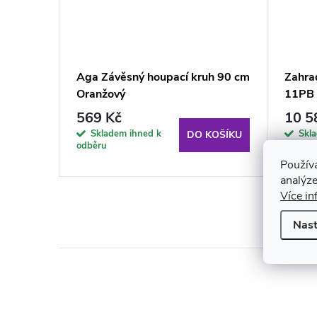
i Black
Aga Závěsný houpací kruh 90 cm
Zahra
 H039-
Oranžový
11PB
569 Kč
10 5
Skladem ihned k
Skl
KOŠÍKU
DO KOŠÍKU
odběru
týdne
Použív
analýze
Více in
Nast