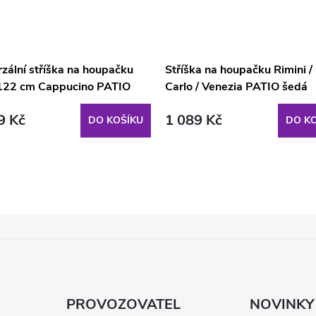
zální stříška na houpačku
Stříška na houpačku Rimini /
22 cm Cappucino PATIO
Carlo / Venezia PATIO šedá
9 Kč
1 089 Kč
DO KOŠÍKU
DO KO
PROVOZOVATEL
NOVINKY