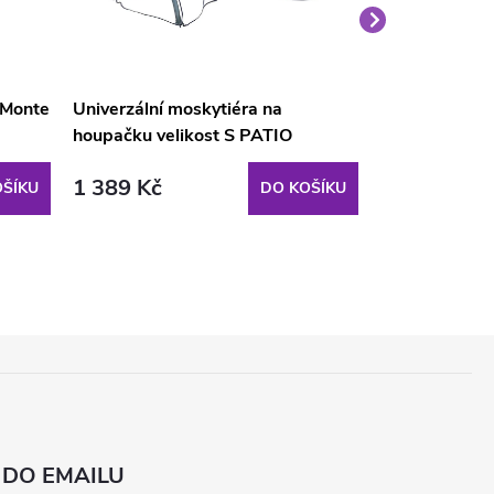
 Monte
Univerzální moskytiéra na
Stříška na ho
houpačku velikost S PATIO
Carlo / Venez
1 389 Kč
1 089 Kč
ŠÍKU
DO KOŠÍKU
 DO EMAILU