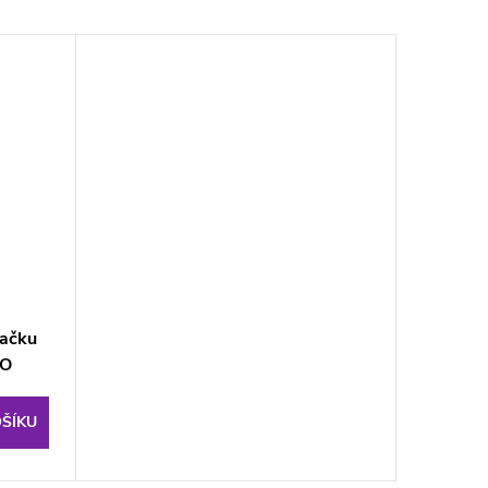
pačku
IO
ŠÍKU