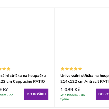
zální stříška na houpačku
Univerzální stříška na hou
22 cm Cappucino PATIO
214x122 cm Antracit PAT
9 Kč
1 089 Kč
DO KOŠÍKU
DO KO
adem - do
Skladem - do
týdne