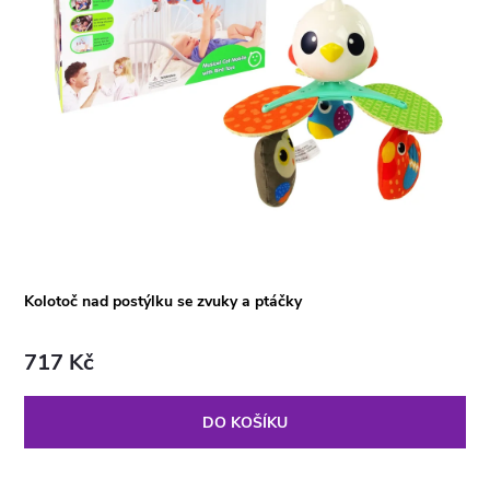
Kolotoč nad postýlku se zvuky a ptáčky
717 Kč
DO KOŠÍKU