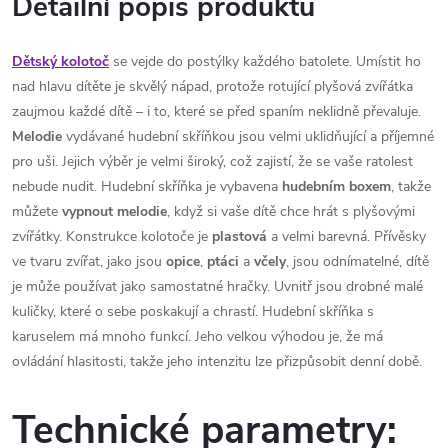
Detailní popis produktu
Dětský kolotoč
se vejde do postýlky každého batolete. Umístit ho
nad hlavu dítěte je skvělý nápad, protože rotující plyšová zvířátka
zaujmou každé dítě – i to, které se před spaním neklidně převaluje.
Melodie
vydávané hudební skříňkou jsou velmi uklidňující a příjemné
pro uši. Jejich výběr je velmi široký, což zajistí, že se vaše ratolest
nebude nudit. Hudební skříňka je vybavena
hudebním
boxem
, takže
můžete
vypnout
melodie
, když si vaše dítě chce hrát s plyšovými
zvířátky. Konstrukce kolotoče je
plastová
a velmi barevná. Přívěsky
ve tvaru zvířat, jako jsou
opice
,
ptáci
a
včely
, jsou odnímatelné, dítě
je může používat jako samostatné hračky. Uvnitř jsou drobné malé
kuličky, které o sebe poskakují a chrastí. Hudební skříňka s
karuselem má mnoho funkcí. Jeho velkou výhodou je, že má
ovládání hlasitosti, takže jeho intenzitu lze přizpůsobit denní době.
Technické parametry: