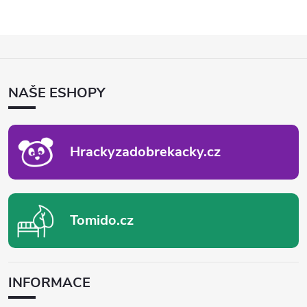
Z
Á
P
NAŠE ESHOPY
A
T
Í
Hrackyzadobrekacky.cz
Tomido.cz
INFORMACE