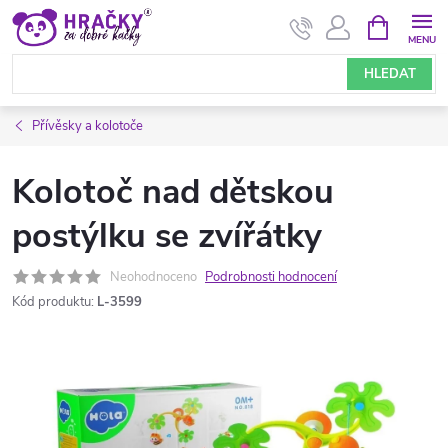
Přejít
NÁKUPNÍ
KOŠÍK
na
obsah
HLEDAT
Přívěsky a kolotoče
Kolotoč nad dětskou
postýlku se zvířátky
Neohodnoceno
Podrobnosti hodnocení
Kód produktu:
L-3599