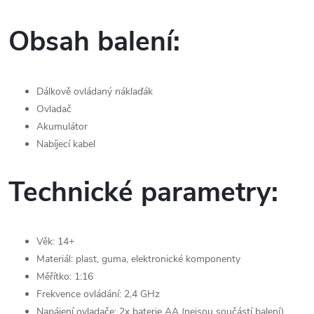
Obsah balení:
Dálkově ovládaný náklaďák
Ovladač
Akumulátor
Nabíjecí kabel
Technické parametry:
Věk: 14+
Materiál: plast, guma, elektronické komponenty
Měřítko: 1:16
Frekvence ovládání: 2,4 GHz
Napájení ovladače: 2x baterie AA (nejsou součástí balení)