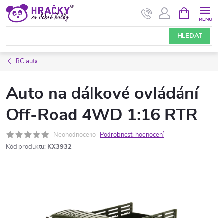
Přejít
NÁKUPNÍ
KOŠÍK
na
obsah
HLEDAT
RC auta
Auto na dálkové ovládání
Off-Road 4WD 1:16 RTR
Neohodnoceno
Podrobnosti hodnocení
Kód produktu:
KX3932