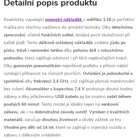
Detailní popis produktu
Realisticky vypadající
vojenský náklaďák
v
měřítku 1:16
je perfektní
hračka pro všechny nadšence do armádní techniky. Díky
detailnímu
zpracování
, včetně
funkčních světel,
dodává pocit skutečnosti při
každé jízdě. Tento
dálkově ovládaný náklaďák
zvládne
jízdu po
písku
,
trávě
i nerovném terénu
díky
pohonu 4x4
a
robustnímu
podvozku
, který zajišťuje odolnost i při těch nejdivočejších hrách.
Díky
gumovým pneumatikám
nepoškodí podlahu a přitom nabízí
vynikající přilnavost na různých površích.
Ovládání je jednoduché a
spolehlivé
díky
frekvenci 2,4 GHz
, což zajišťuje plynulé manévrování
bez rušení.
Akumulátor s kapacitou 7,4 V
poskytuje dlouhé hodiny
zábavy a díky přiloženému
USB kabelu
jej lze snadno
nabít během
pouhých 60 minut
. Tento model je ideální nejen na
venkovní
zábavu
, ale i na
dobrodružné
závody
uvnitř
.
Vyroben z kvalitních
materiálů
, zaručuje
dlouhou životnost
a skvělý zážitek ze hry.
Vhodné pro děti od 14 let
, které se zajímají o vojenská vozidla a
zábavu s dálkovým ovládáním.