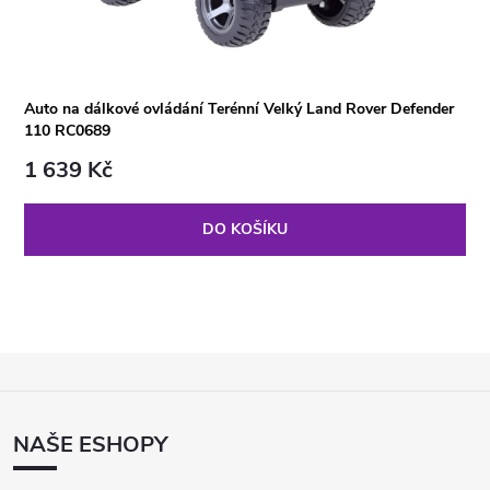
Auto na dálkové ovládání Terénní Velký Land Rover Defender
110 RC0689
1 639 Kč
DO KOŠÍKU
Z
Á
P
NAŠE ESHOPY
A
T