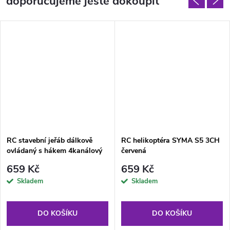
doporučujeme ještě dokoupit
RC stavební jeřáb dálkově
RC helikoptéra SYMA S5 3CH
ovládaný s hákem 4kanálový
červená
128 cm
659 Kč
659 Kč
Skladem
Skladem
DO KOŠÍKU
DO KOŠÍKU