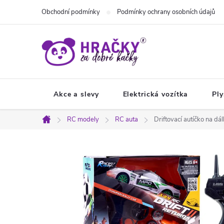
Přejít
Obchodní podmínky
Podmínky ochrany osobních údajů
na
obsah
Akce a slevy
Elektrická vozítka
Ply
RC modely
RC auta
Driftovací autíčko na dá
Domů