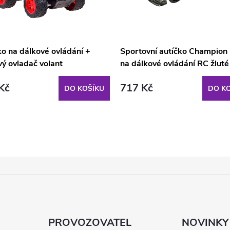
ko na dálkové ovládání +
Sportovní autíčko Champion
vý ovladač volant
na dálkové ovládání RC žluté
Kč
717 Kč
DO KOŠÍKU
DO KO
PROVOZOVATEL
NOVINKY