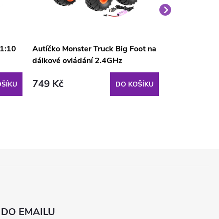
 1:10
Autíčko Monster Truck Big Foot na
Auto na dálk
dálkové ovládání 2.4GHz
1:18 RASTAR
749 Kč
839 Kč
ŠÍKU
DO KOŠÍKU
 DO EMAILU