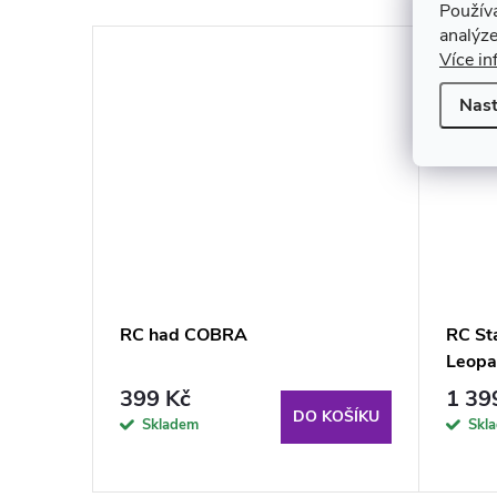
Použív
analýze
Více in
Nast
 5v1
RC had COBRA
RC St
Leopa
399 Kč
1 39
KOŠÍKU
DO KOŠÍKU
Skladem
Skl