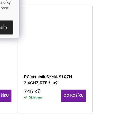
a díky
lnost.
asím
C
RC Vrtulník SYMA S107H
RC heli
2,4GHZ RTF žlutý
GHz RTF
745 Kč
649 K
ŠÍKU
DO KOŠÍKU
Skladem
Sklad