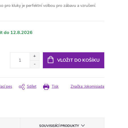
ko pro kluky je perfektní volbou pro zábavu a vzrušení.
12.8.2026
VLOŽIT DO KOŠÍKU
dací pes
Sdílet
Tisk
Značka:
Jokomisiada
SOUVISEJÍCÍ PRODUKTY