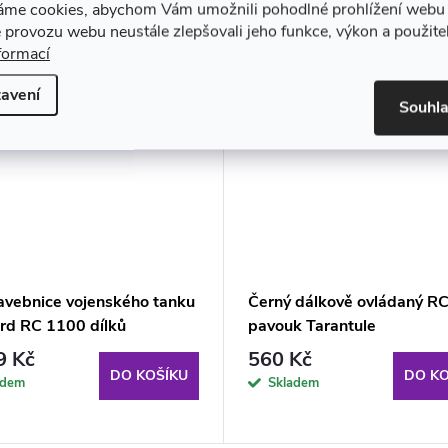
áme cookies, abychom Vám umožnili pohodlné prohlížení webu 
 provozu webu neustále zlepšovali jeho funkce, výkon a použite
formací
avení
Souhl
avebnice vojenského tanku
Černý dálkově ovládaný R
rd RC 1100 dílků
pavouk Tarantule
9 Kč
560 Kč
DO KOŠÍKU
DO KO
adem
Skladem