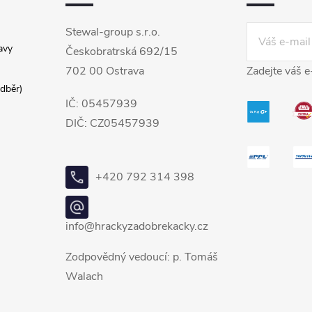
Stewal-group s.r.o.
avy
Českobratrská 692/15
702 00 Ostrava
Zadejte váš e
dběr)
IČ: 05457939
DIČ: CZ05457939
+420 792 314 398
info@hrackyzadobrekacky.cz
Zodpovědný vedoucí: p. Tomáš
Walach