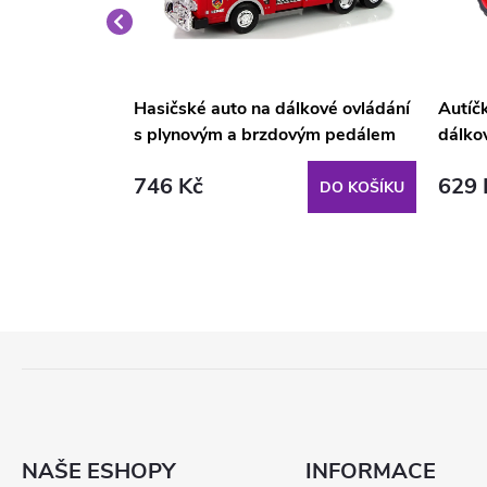
s otevíracími
Hasičské auto na dálkové ovládání
Autíč
adač
s plynovým a brzdovým pedálem
dálko
746 Kč
629 
DO KOŠÍKU
DO KOŠÍKU
Z
Á
P
A
T
NAŠE ESHOPY
INFORMACE
Í