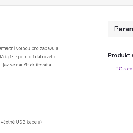
Param
erfektní volbou pro zábavu a
Produkt n
vládají se pomocí dálkového
jak se naučit driftovat a
RC auta
ní včetně USB kabelu)