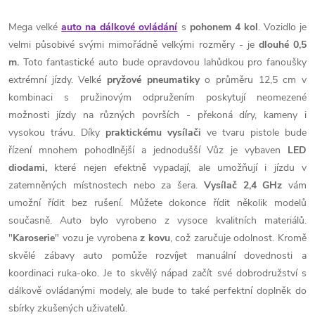
Mega velké
auto na dálkové ovládání
s
pohonem 4 kol
. Vozidlo je
velmi působivé svými mimořádně velkými rozměry - je
dlouhé 0,5
m.
Toto fantastické auto bude opravdovou lahůdkou pro fanoušky
extrémní jízdy. Velké
pryžové pneumatiky
o průměru 12,5 cm v
kombinaci s pružinovým odpružením poskytují neomezené
možnosti jízdy na různých površích - překoná díry, kameny i
vysokou trávu. Díky
praktickému vysílači
ve tvaru pistole bude
řízení mnohem pohodlnější a jednodušší Vůz je vybaven
LED
diodami,
které nejen efektně vypadají, ale umožňují i ​​jízdu v
zatemněných místnostech nebo za šera.
Vysílač 2,4 GHz
vám
umožní řídit bez rušení. Můžete dokonce řídit několik modelů
současně. Auto bylo vyrobeno z vysoce kvalitních materiálů.
"
Karoserie
" vozu je vyrobena
z kovu
, což zaručuje odolnost. Kromě
skvělé zábavy auto pomůže rozvíjet manuální dovednosti a
koordinaci ruka-oko. Je to skvělý nápad začít své dobrodružství s
dálkově ovládanými modely, ale bude to také perfektní doplněk do
sbírky zkušených uživatelů.