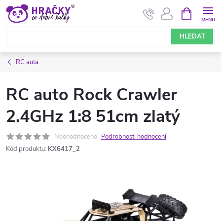
Přejít
NÁKUPNÍ
KOŠÍK
na
obsah
HLEDAT
RC auta
RC auto Rock Crawler
2.4GHz 1:8 51cm zlatý
Neohodnoceno
Podrobnosti hodnocení
Kód produktu:
KX6417_2