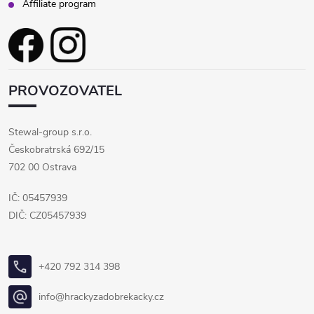
Affiliate program
PROVOZOVATEL
Stewal-group s.r.o.
Českobratrská 692/15
702 00 Ostrava
IČ: 05457939
DIČ: CZ05457939
+420 792 314 398
info@hrackyzadobrekacky.cz