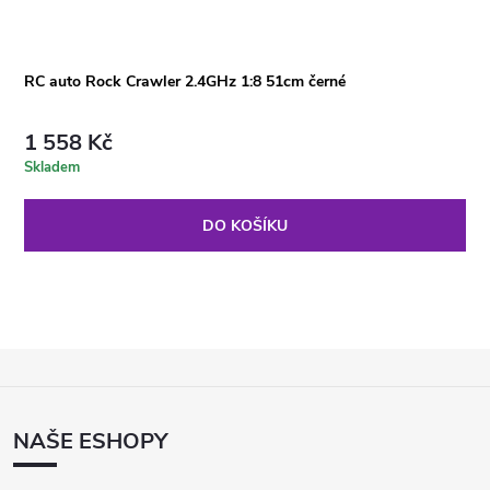
RC auto Rock Crawler 2.4GHz 1:8 51cm černé
1 558 Kč
Skladem
DO KOŠÍKU
Z
Á
P
NAŠE ESHOPY
A
T