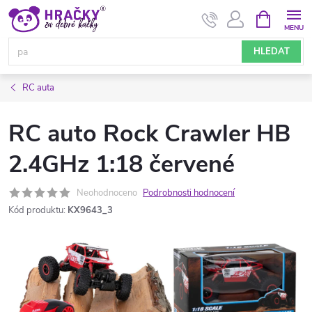
Přejít
NÁKUPNÍ
KOŠÍK
na
obsah
HLEDAT
RC auta
RC auto Rock Crawler HB
2.4GHz 1:18 červené
Neohodnoceno
Podrobnosti hodnocení
Kód produktu:
KX9643_3