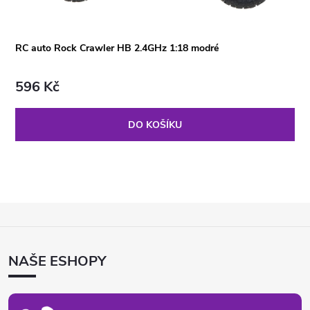
RC auto Rock Crawler HB 2.4GHz 1:18 modré
596 Kč
DO KOŠÍKU
Z
Á
P
NAŠE ESHOPY
A
T
Í