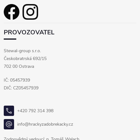
PROVOZOVATEL
Stewal-group s.r.o.
Českobratrská 692/15
702 00 Ostrava
IČ: 05457939
DIČ: CZ05457939
+420 792 314 398
info@hrackyzadobrekacky.cz
Zodpovědný vedoucí: p. Tomáš Walach