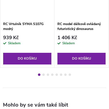
RC Vrtulník SYMA S107G
RC model dálkově ovládaný
modrý
futuristický dinosaurus
939 Kč
1 406 Kč
Skladem
Skladem
DO KOŠÍKU
DO KOŠÍKU