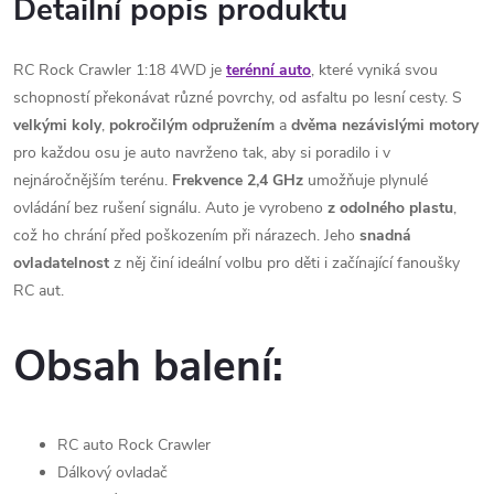
Detailní popis produktu
RC Rock Crawler 1:18 4WD je
terénní auto
, které vyniká svou
schopností překonávat různé povrchy, od asfaltu po lesní cesty. S
velkými koly
,
pokročilým
odpružením
a
dvěma
nezávislými
motory
pro každou osu je auto navrženo tak, aby si poradilo i v
nejnáročnějším terénu.
Frekvence 2,4 GHz
umožňuje plynulé
ovládání bez rušení signálu. Auto je vyrobeno
z odolného plastu
,
což ho chrání před poškozením při nárazech. Jeho
snadná
ovladatelnost
z něj činí ideální volbu pro děti i začínající fanoušky
RC aut.
Obsah balení:
RC auto Rock Crawler
Dálkový ovladač