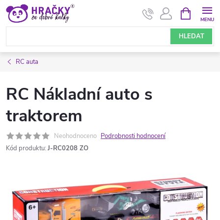
Přejít
NÁKUPNÍ
KOŠÍK
na
obsah
HLEDAT
RC auta
RC Nákladní auto s
traktorem
Neohodnoceno
Podrobnosti hodnocení
Kód produktu:
J-RC0208 ZO