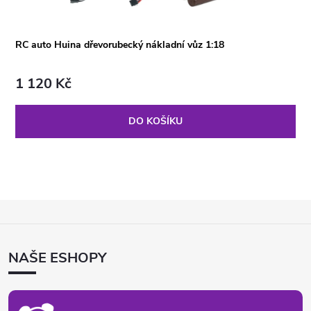
RC auto Huina dřevorubecký nákladní vůz 1:18
1 120 Kč
DO KOŠÍKU
Z
Á
P
NAŠE ESHOPY
A
T
Í