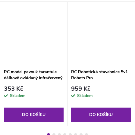
RC model pavouk tarantule
RC Robotická stavebnice 5v1
dálkově ovládaný infračervený
Robots Pro
černý
353 Kč
959 Kč
Skladem
Skladem
DO KOŠÍKU
DO KOŠÍKU