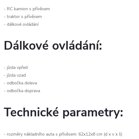
- RC kamion s přívěsem
- traktor s přívěsem
- dálkové ovládání
Dálkové ovládání:
- jízda vpřed
- jízda vzad
- odbočka doleva
- odbočka doprava
Technické parametry:
- rozměry nákladního auta s přívěsem: 62x12x8 cm (d x v x š)