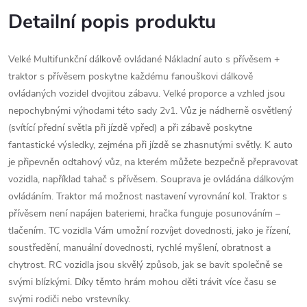
Detailní popis produktu
Velké Multifunkční dálkově ovládané Nákladní auto s přívěsem +
traktor s přívěsem poskytne každému fanouškovi dálkově
ovládaných vozidel dvojitou zábavu. Velké proporce a vzhled jsou
nepochybnými výhodami této sady 2v1. Vůz je nádherně osvětlený
(svítící přední světla při jízdě vpřed) a při zábavě poskytne
fantastické výsledky, zejména při jízdě se zhasnutými světly. K auto
je připevněn odtahový vůz, na kterém můžete bezpečně přepravovat
vozidla, například tahač s přívěsem. Souprava je ovládána dálkovým
ovládáním. Traktor má možnost nastavení vyrovnání kol. Traktor s
přívěsem není napájen bateriemi, hračka funguje posunováním –
tlačením. TC vozidla Vám umožní rozvíjet dovednosti, jako je řízení,
soustředění, manuální dovednosti, rychlé myšlení, obratnost a
chytrost. RC vozidla jsou skvělý způsob, jak se bavit společně se
svými blízkými. Díky těmto hrám mohou děti trávit více času se
svými rodiči nebo vrstevníky.