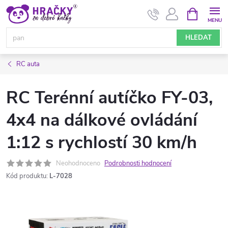
Přejít
NÁKUPNÍ
KOŠÍK
na
obsah
HLEDAT
RC auta
RC Terénní autíčko FY-03,
4x4 na dálkové ovládání
1:12 s rychlostí 30 km/h
Neohodnoceno
Podrobnosti hodnocení
Kód produktu:
L-7028