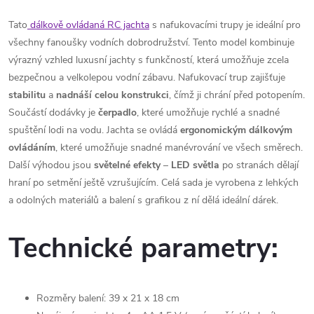
Tato
dálkově ovládaná RC jachta
s nafukovacími trupy je ideální pro
všechny fanoušky vodních dobrodružství. Tento model kombinuje
výrazný vzhled luxusní jachty s funkčností, která umožňuje zcela
bezpečnou a velkolepou vodní zábavu. Nafukovací trup zajišťuje
stabilitu
a
nadnáší
celou
konstrukci
, čímž ji chrání před potopením.
Součástí dodávky je
čerpadlo
, které umožňuje rychlé a snadné
spuštění lodi na vodu. Jachta se ovládá
ergonomickým
dálkovým
ovládáním
, které umožňuje snadné manévrování ve všech směrech.
Další výhodou jsou
světelné efekty
–
LED světla
po stranách dělají
hraní po setmění ještě vzrušujícím. Celá sada je vyrobena z lehkých
a odolných materiálů a balení s grafikou z ní dělá ideální dárek.
Technické parametry:
Rozměry balení: 39 x 21 x 18 cm