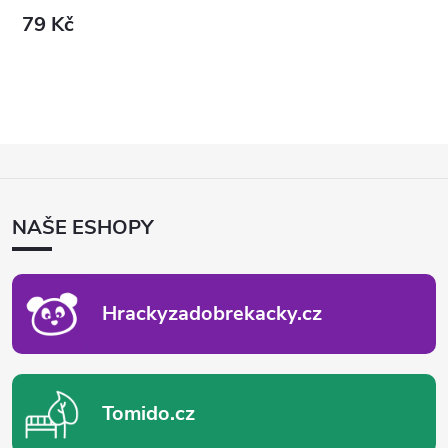
79 Kč
Z
Á
P
NAŠE ESHOPY
A
T
Í
Hrackyzadobrekacky.cz
Tomido.cz