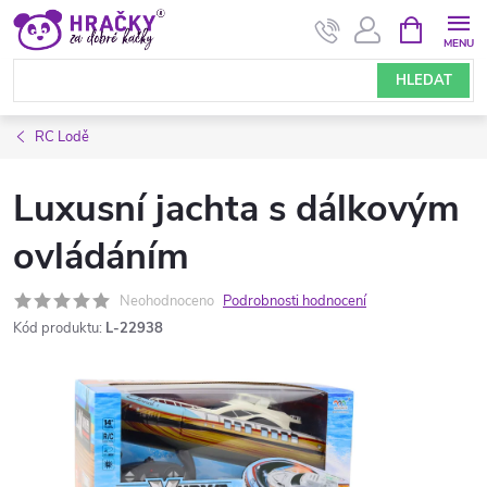
Přejít
NÁKUPNÍ
KOŠÍK
na
obsah
HLEDAT
RC Lodě
Luxusní jachta s dálkovým
ovládáním
Neohodnoceno
Podrobnosti hodnocení
Kód produktu:
L-22938