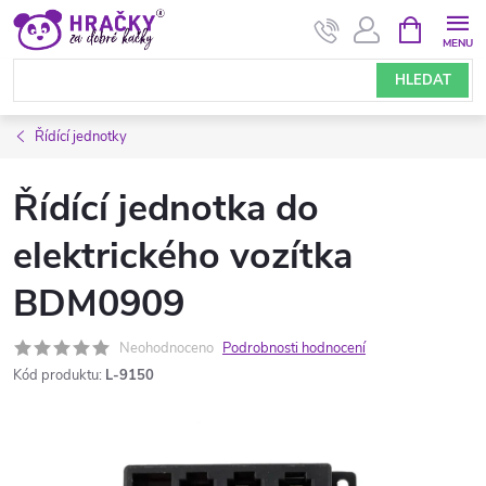
Přejít
NÁKUPNÍ
KOŠÍK
na
obsah
HLEDAT
Řídící jednotky
Řídící jednotka do
elektrického vozítka
BDM0909
Neohodnoceno
Podrobnosti hodnocení
Kód produktu:
L-9150