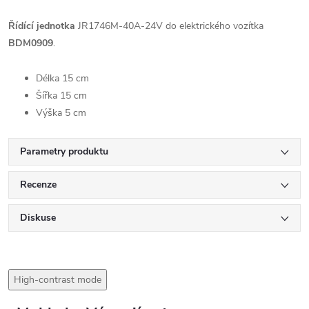
Řídící jednotka
JR1746M-40A-24V do elektrického vozítka
BDM0909
.
Délka 15 cm
Šířka 15 cm
Výška 5 cm
Parametry produktu
Recenze
Diskuse
High-contrast mode