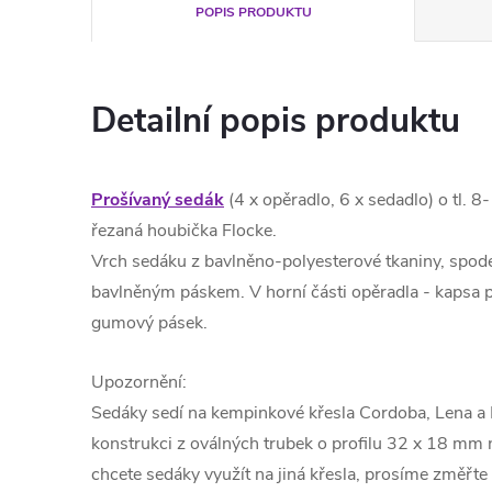
POPIS PRODUKTU
Detailní popis produktu
Prošívaný sedák
(4 x opěradlo, 6 x sedadlo) o tl. 
řezaná houbička Flocke.
Vrch sedáku z bavlněno-polyesterové tkaniny, spod
bavlněným páskem. V horní části opěradla - kapsa p
gumový pásek.
Upozornění:
Sedáky sedí na kempinkové křesla Cordoba, Lena a R
konstrukci z oválných trubek o profilu 32 x 18 m
chcete sedáky využít na jiná křesla, prosíme změřte 