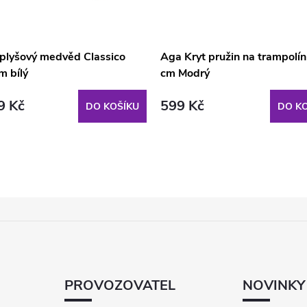
 plyšový medvěd Classico
Aga Kryt pružin na trampolí
m bílý
cm Modrý
9 Kč
599 Kč
DO KOŠÍKU
DO KO
PROVOZOVATEL
NOVINKY