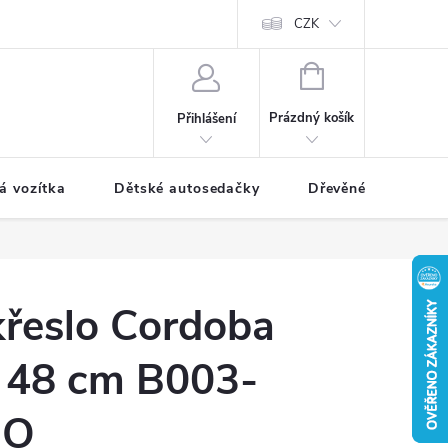
CZK
NÁKUPNÍ
KOŠÍK
Prázdný košík
Přihlášení
á vozítka
Dětské autosedačky
Dřevěné hračky
křeslo Cordoba
x 48 cm B003-
IO