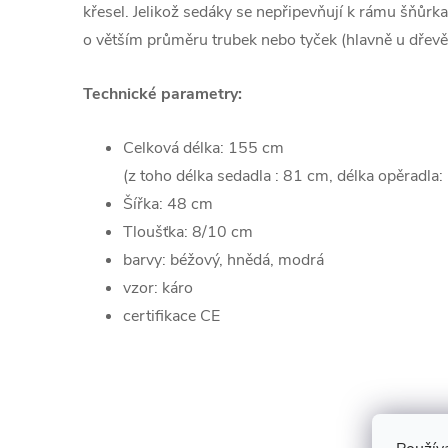
křesel. Jelikož sedáky se nepřipevňují k rámu šňůrk
o větším průměru trubek nebo tyček (hlavně u dřevěn
Technické parametry:
Celková délka: 155 cm
(z toho délka sedadla : 81 cm, délka opěradla
Šířka: 48 cm
Tloušťka: 8/10 cm
barvy:
béžový, hnědá, modrá
vzor: káro
certifikace CE