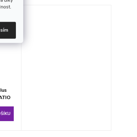
a díky
lnost.
asím
lus
ATIO
ŠÍKU