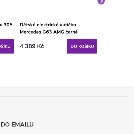
nu 305
Dětské elektrické autíčko
Velký medvěd
Mercedes G63 AMG černé
světle hnědý
4 389 Kč
1 690 Kč
ŠÍKU
DO KOŠÍKU
 DO EMAILU