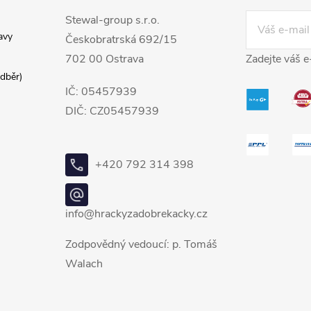
Stewal-group s.r.o.
avy
Českobratrská 692/15
702 00 Ostrava
Zadejte váš e
dběr)
IČ: 05457939
DIČ: CZ05457939
+420 792 314 398
info@hrackyzadobrekacky.cz
Zodpovědný vedoucí: p. Tomáš
Walach