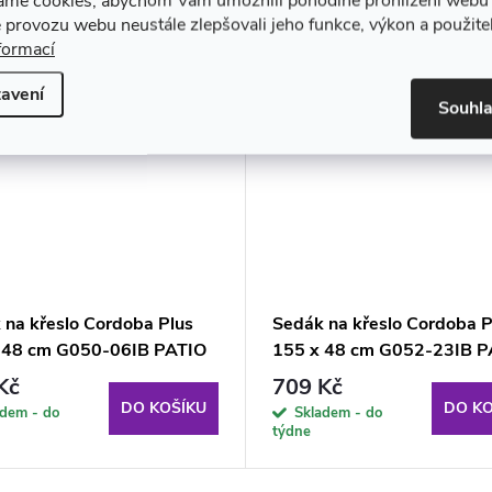
áme cookies, abychom Vám umožnili pohodlné prohlížení webu 
 provozu webu neustále zlepšovali jeho funkce, výkon a použite
formací
avení
Souhl
 na křeslo Cordoba Plus
Sedák na křeslo Cordoba P
 48 cm G050-06IB PATIO
155 x 48 cm G052-23IB P
Kč
709 Kč
DO KOŠÍKU
DO KO
adem - do
Skladem - do
týdne