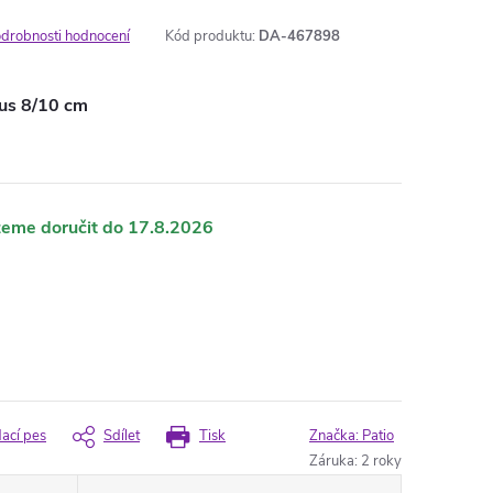
drobnosti hodnocení
Kód produktu:
DA-467898
lus 8/10 cm
17.8.2026
dací pes
Sdílet
Tisk
Značka:
Patio
Záruka
:
2 roky