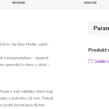
RECENZE
DISKUZE
Param
8-10cm, typ Box Model, výplň:
Produkt n
ek z polypropylenu - spojené
Sedáky n
ro upevnění k rámu, v dolní -
oyal z naší nabídky, které mají
m nebo o průměru 18 mm. Pokud
si profil konstrukce těchto