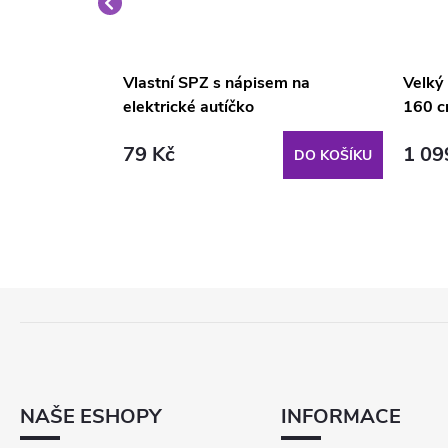
é křeslo
Vlastní SPZ s nápisem na
Velký
elektrické autíčko
160 c
79 Kč
1 09
DO KOŠÍKU
DO KOŠÍKU
Z
Á
P
A
T
NAŠE ESHOPY
INFORMACE
Í