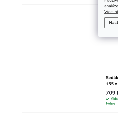
Použív
analýze
Více in
Nast
Sedák
155 x
709 
Skl
týdne