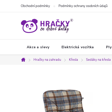
Přejít
Obchodní podmínky
Podmínky ochrany osobních údajů
na
obsah
Akce a slevy
Elektrická vozítka
Ply
Hračky na zahradu
Křesla
Sedáky na křesla
Domů