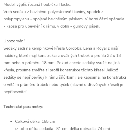
Model, výplň: řezaná houbička Flocke.
Vrch sedáku z bavlněno-polyesterové tkaniny, spodek z
polypropylenu - spojené bavlněným páskem. V horní části opěradla
- kapsa pro upevnění k rámu, v dolní - gumový pásek.
Upozornění:
Sedáky sedí na kempinkové křesla Cordoba, Lena a Royal z naší
nabídky, které mají konstrukci z oválných trubek o profilu 32 x 18
mm nebo o průměru 18 mm. Pokud chcete sedáky využít na jiná
křesla, prosíme změřte si profil konstrukce těchto křesel. Jelikož
sedáky se nepřipevňují k rámu šňůrkami, ale kapsama, na konstrukci
o větším průměru trubek nebo tyček (hlavně u dřevěných křesel) je
nepřipevníte!!
Technické parametry:
Celková délka: 155 cm
(z toho délka sedadla : 81 cm, délka opěradla: 74 cm)