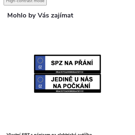
High-contrast mode
Vlastní SPZ s nápisem na elektrické autíčko