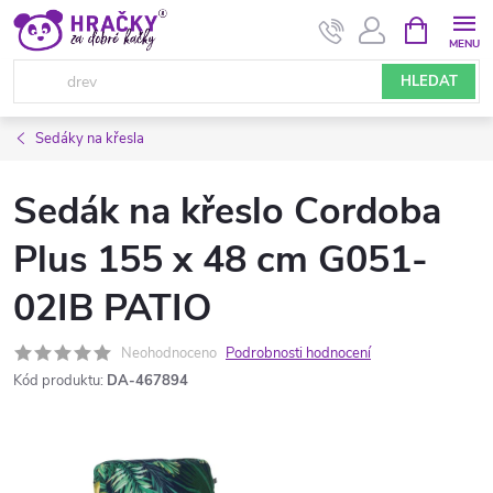
Přejít
NÁKUPNÍ
KOŠÍK
na
obsah
HLEDAT
Sedáky na křesla
Sedák na křeslo Cordoba
Plus 155 x 48 cm G051-
02IB PATIO
Neohodnoceno
Podrobnosti hodnocení
Kód produktu:
DA-467894