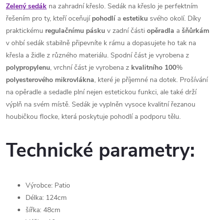
Zelený sedák
na zahradní křeslo. Sedák na křeslo je perfektním
řešením pro ty, kteří oceňují
pohodlí
a
estetiku
svého okolí. Díky
praktickému
regulačnímu
pásku
v zadní části
opěradla
a
šňůrkám
v ohbí sedák stabilně připevníte k rámu a dopasujete ho tak na
křesla a židle z různého materiálu. Spodní část je vyrobena z
polypropylenu
, vrchní část je vyrobena z
kvalitního
100
%
polyesterového
mikrovlákna
, které je příjemné na dotek. Prošívání
na opěradle a sedadle plní nejen estetickou funkci, ale také drží
výplň na svém místě. Sedák je vyplněn vysoce kvalitní řezanou
houbičkou flocke, která poskytuje pohodlí a podporu tělu.
Technické parametry:
Výrobce: Patio
Délka: 124cm
šířka: 48cm