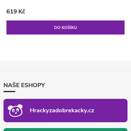
619 Kč
DO KOŠÍKU
Z
Á
P
NAŠE ESHOPY
A
T
Í
Hrackyzadobrekacky.cz