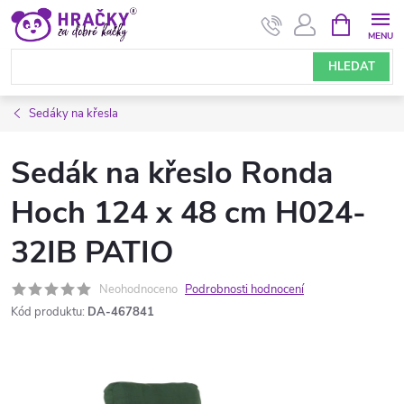
Přejít
NÁKUPNÍ
KOŠÍK
na
obsah
HLEDAT
Sedáky na křesla
Sedák na křeslo Ronda
Hoch 124 x 48 cm H024-
32IB PATIO
Neohodnoceno
Podrobnosti hodnocení
Kód produktu:
DA-467841