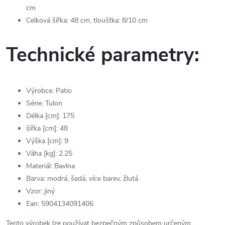
cm
Celková šířka: 48 cm, tloušťka: 8/10 cm
Technické parametry:
Výrobce: Patio
Série: Tulon
Délka [cm]: 175
šířka [cm]: 48
Výška [cm]: 9
Váha [kg]: 2.25
Materiál:
Bavlna
Barva:
modrá, šedá, více barev, žlutá
Vzor: jiný
Ean:
5904134091406
Tento výrobek lze používat bezpečným způsobem určeným