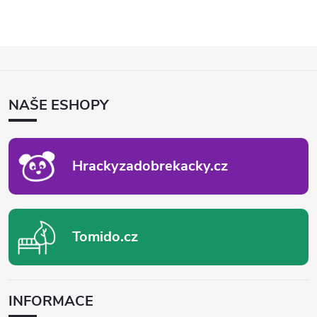
Z
Á
P
NAŠE ESHOPY
A
T
Í
Hrackyzadobrekacky.cz
Tomido.cz
INFORMACE