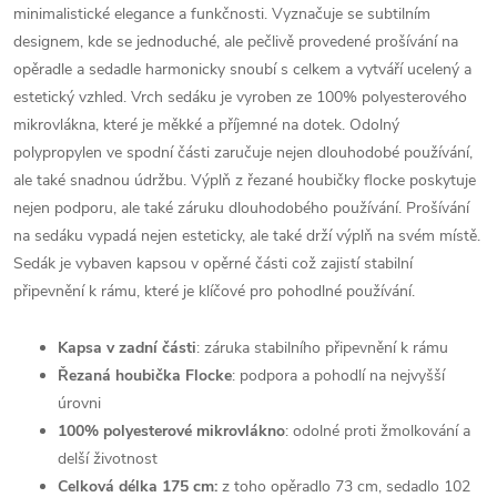
minimalistické elegance a funkčnosti. Vyznačuje se subtilním
designem, kde se jednoduché, ale pečlivě provedené prošívání na
opěradle a sedadle harmonicky snoubí s celkem a vytváří ucelený a
estetický vzhled. Vrch sedáku je vyroben ze 100% polyesterového
mikrovlákna, které je měkké a příjemné na dotek. Odolný
polypropylen ve spodní části zaručuje nejen dlouhodobé používání,
ale také snadnou údržbu. Výplň z řezané houbičky flocke poskytuje
nejen podporu, ale také záruku dlouhodobého používání. Prošívání
na sedáku vypadá nejen esteticky, ale také drží výplň na svém místě.
Sedák je vybaven kapsou v opěrné části což zajistí stabilní
připevnění k rámu, které je klíčové pro pohodlné používání.
Kapsa v zadní části
: záruka stabilního připevnění k rámu
Řezaná houbička Flocke
: podpora a pohodlí na nejvyšší
úrovni
100% polyesterové mikrovlákno
: odolné proti žmolkování a
delší životnost
Celková délka 175 cm:
z toho opěradlo 73 cm, sedadlo 102