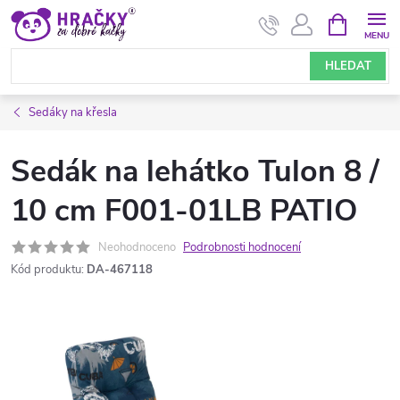
Přejít
NÁKUPNÍ
KOŠÍK
na
obsah
HLEDAT
Sedáky na křesla
Sedák na lehátko Tulon 8 /
10 cm F001-01LB PATIO
Neohodnoceno
Podrobnosti hodnocení
Kód produktu:
DA-467118