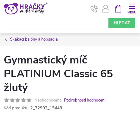
Přejít
NÁKUPNÍ
KOŠÍK
na
obsah
HLEDAT
Skákací balóny a hopsadla
Gymnastický míč
PLATINIUM Classic 65
žlutý
Neohodnoceno
Podrobnosti hodnocení
Kód produktu:
2_72902_15449