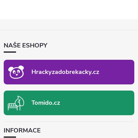
Z
Á
P
NAŠE ESHOPY
A
T
Í
Hrackyzadobrekacky.cz
Tomido.cz
INFORMACE