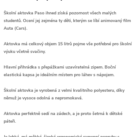
Školní aktovka Paso ihned získá pozornost všech malých
studentů. Ocení jej zejména ty děti, kterým se líbí animovaný film
Auta (Cars).
Aktovka má celkový objem 15 litrů pojme vše potřebné pro školní
výuku včetně svačiny.
Hlavní přihrádka s přepážkami uzavíratelná zipem. Boční
elastická kapsa je ideálním místem pro láhev s nápojem.
Školní aktovka je vyrobená z velmi kvalitního polyesteru, díky
němuž je vysoce odolná a nepromokavá.
Aktovka perfektně sedí na zádech, a je proto šetrná k dětské
páteři.
Je lehká, má měkké, široké ergonomické ramenní popruhy s