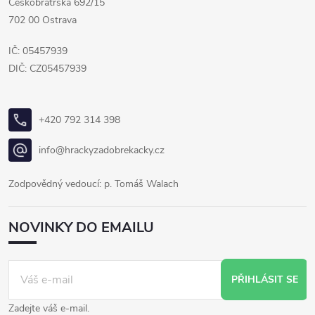
Českobratrská 692/15
702 00 Ostrava
IČ: 05457939
DIČ: CZ05457939
+420 792 314 398
info@hrackyzadobrekacky.cz
Zodpovědný vedoucí: p. Tomáš Walach
NOVINKY DO EMAILU
PŘIHLÁSIT SE
Zadejte váš e-mail.