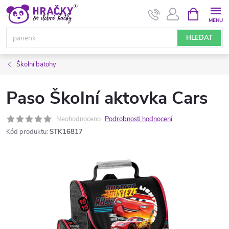
Přejít
NÁKUPNÍ
KOŠÍK
na
obsah
HLEDAT
Školní batohy
Paso Školní aktovka Cars
Neohodnoceno
Podrobnosti hodnocení
Kód produktu:
STK16817