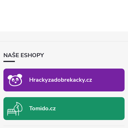
Z
Á
P
NAŠE ESHOPY
A
T
Í
Hrackyzadobrekacky.cz
Tomido.cz