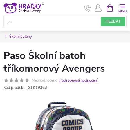
Přejít
NÁKUPNÍ
KOŠÍK
na
obsah
HLEDAT
Školní batohy
Paso Školní batoh
tříkomorový Avengers
Neohodnoceno
Podrobnosti hodnocení
Kód produktu:
STK19363