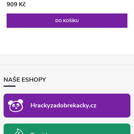
909 Kč
DO KOŠÍKU
Z
Á
P
NAŠE ESHOPY
A
T
Í
Hrackyzadobrekacky.cz