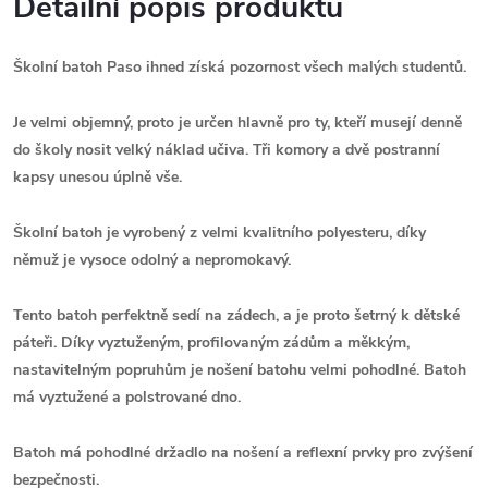
Detailní popis produktu
Školní batoh Paso ihned získá pozornost všech malých studentů.
Je velmi objemný, proto je určen hlavně pro ty, kteří musejí denně
do školy nosit velký náklad učiva. Tři komory a dvě postranní
kapsy unesou úplně vše.
Školní batoh je vyrobený z velmi kvalitního polyesteru, díky
němuž je vysoce odolný a nepromokavý.
Tento batoh perfektně sedí na zádech, a je proto šetrný k dětské
páteři.
Díky vyztuženým, profilovaným zádům a měkkým,
nastavitelným popruhům je nošení batohu velmi pohodlné. Batoh
má vyztužené a polstrované dno.
Batoh má pohodlné držadlo na nošení a reflexní prvky pro zvýšení
bezpečnosti.