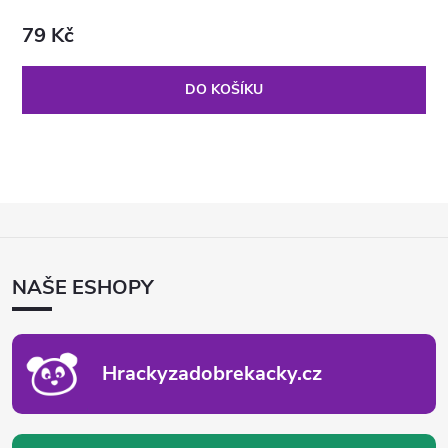
79 Kč
DO KOŠÍKU
Z
Á
P
NAŠE ESHOPY
A
T
Í
Hrackyzadobrekacky.cz