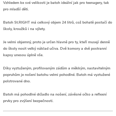
Vzhledem ke své velikosti je batoh ideální jak pro teenagery, tak
pro mladší děti.
Batoh St.RIGHT má celkový objem 24 litrů, což bohatě postačí do
školy, kroužků i na výlety.
Je velmi objemný, proto je určen hlavně pro ty, kteří musejí denně
do školy nosit velký náklad učiva. Dvě komory a dvě postranní
kapsy unesou úplně vše.
Díky vyztuženým, profilovaným zádům a měkkým, nastavitelným
popruhům je nošení batohu velmi pohodlné. Batoh má vyztužené
polstrované dno.
Batoh má pohodlné držadlo na nošení, závěsné očko a reflexní
prvky pro zvýšení bezpečnosti.