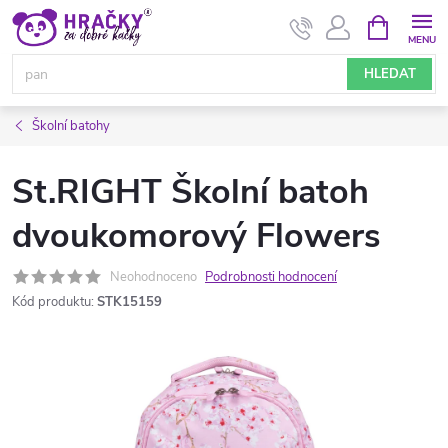
Přejít
NÁKUPNÍ
KOŠÍK
na
obsah
HLEDAT
Školní batohy
St.RIGHT Školní batoh
dvoukomorový Flowers
Neohodnoceno
Podrobnosti hodnocení
Kód produktu:
STK15159