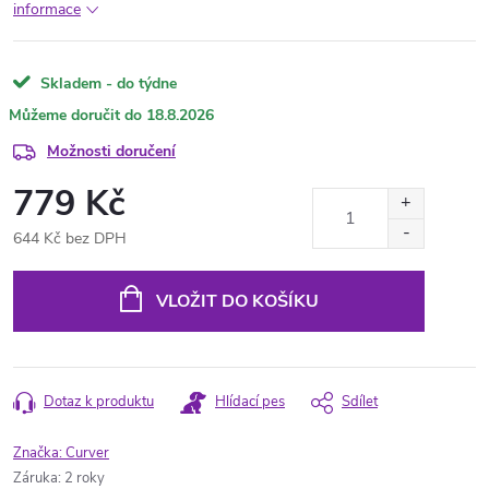
informace
Skladem - do týdne
18.8.2026
Možnosti doručení
779 Kč
644 Kč bez DPH
Měrná
cena:
VLOŽIT DO KOŠÍKU
Dotaz k produktu
Hlídací pes
Sdílet
Značka:
Curver
Záruka
:
2 roky