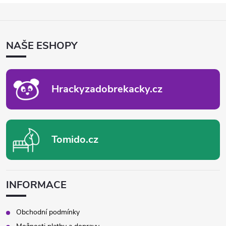
Z
Á
P
NAŠE ESHOPY
A
T
Í
Hrackyzadobrekacky.cz
Tomido.cz
INFORMACE
Obchodní podmínky