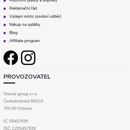
Možnosti platby a dopravy
Reklamační řád
Výdejní místo (osobní odběr)
Nákup na splátky
Blog
Affiliate program
PROVOZOVATEL
Stewal-group s.r.o.
Českobratrská 692/15
702 00 Ostrava
IČ: 05457939
DIČ: CZ05457939