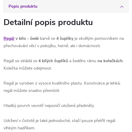
Popis produktu
Detailní popis produktu
Regál
v bílo - šedé
barvě se
4 šuplíky
je skvělým pomocníkem na
přechovávání věcí v pokojíku, herně, ale i domácnosti.
Regál se skládá ze
4 bílých šuplíků
a šedého rámu
na kolečkách
.
Kolečka můžete odejmout.
Regál je vyroben z vysoce kvalitního plastu. Konstrukce je lehká,
regál můžete snadno přemístit.
Hladký povrch vevnitř neponičí uložené předměty.
Udržení v čistotě je také jednoduché, stačí pouze přetřít regál
vlhkým hadříkem.