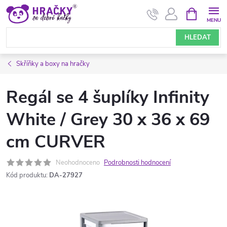
Přejít
NÁKUPNÍ
KOŠÍK
na
obsah
HLEDAT
Skříňky a boxy na hračky
Regál se 4 šuplíky Infinity
White / Grey 30 x 36 x 69
cm CURVER
Neohodnoceno
Podrobnosti hodnocení
Kód produktu:
DA-27927