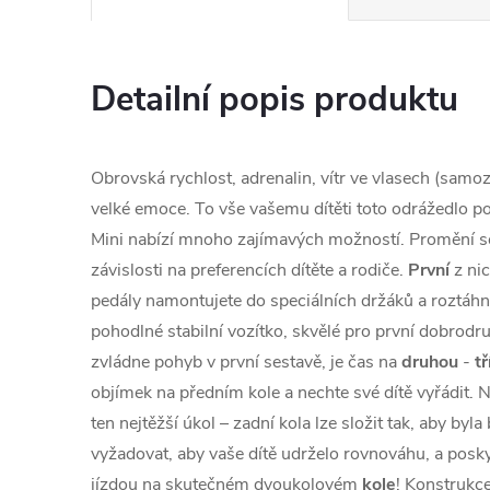
Detailní popis produktu
Obrovská rychlost, adrenalin, vítr ve vlasech (samo
velké emoce. To vše vašemu dítěti toto odrážedlo po
Mini nabízí mnoho zajímavých možností. Promění se 
závislosti na preferencích dítěte a rodiče.
První
z nic
pedály namontujete do speciálních držáků a roztáhne
pohodlné stabilní vozítko, skvělé pro první dobrodru
zvládne pohyb v první sestavě, je čas na
druhou
-
tř
objímek na předním kole a nechte své dítě vyřádit. 
ten nejtěžší úkol – zadní kola lze složit tak, aby byl
vyžadovat, aby vaše dítě udrželo rovnováhu, a posk
jízdou na skutečném dvoukolovém
kole
! Konstrukc