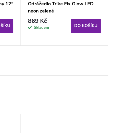
by 12"
Odrážedlo Trike Fix Glow LED
Dětské 
neon zelené
modré
869 Kč
799 K
ŠÍKU
DO KOŠÍKU
Skladem
Sklade
odběru