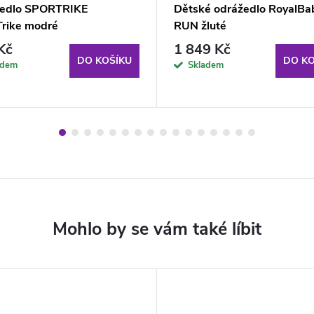
edlo SPORTRIKE
Dětské odrážedlo RoyalBa
Trike modré
RUN žluté
Kč
1 849 Kč
DO KOŠÍKU
DO KO
adem
Skladem