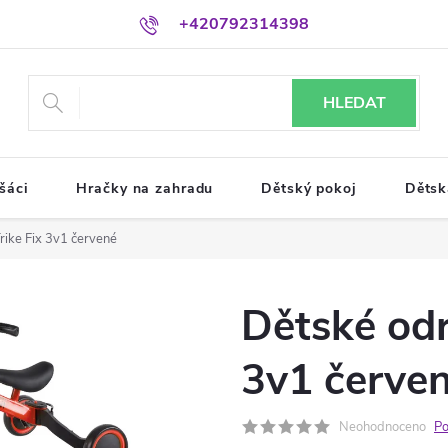
+420792314398
HLEDAT
šáci
Hračky na zahradu
Dětský pokoj
Dětsk
rike Fix 3v1 červené
Dětské odr
3v1 červe
Neohodnoceno
Po