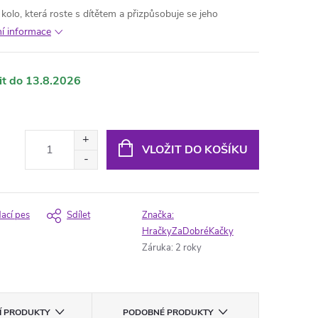
 kolo, která roste s dítětem a přizpůsobuje se jeho
ní informace
13.8.2026
VLOŽIT DO KOŠÍKU
dací pes
Sdílet
Značka:
HračkyZaDobréKačky
Záruka
:
2 roky
CÍ PRODUKTY
PODOBNÉ PRODUKTY