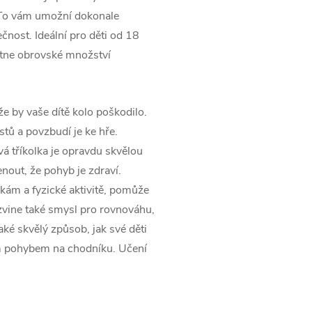
 To vám umožní dokonale
ečnost. Ideální pro děti od 18
ytne obrovské množství
že by vaše dítě kolo poškodilo.
tů a povzbudí je ke hře.
vá tříkolka je opravdu skvělou
nout, že pohyb je zdraví.
kám a fyzické aktivitě, pomůže
zvine také smysl pro rovnováhu,
aké skvělý způsob, jak své děti
ým pohybem na chodníku. Učení