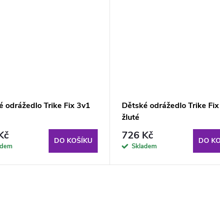
 odrážedlo Trike Fix 3v1
Dětské odrážedlo Trike Fix
žluté
Kč
726 Kč
DO KOŠÍKU
DO KO
adem
Skladem