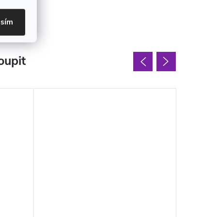
asím
oupit