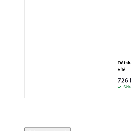
Dětské
bílé
726 
Skl