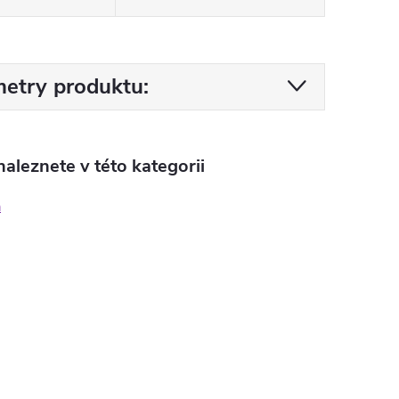
etry produktu:
aleznete v této kategorii
a