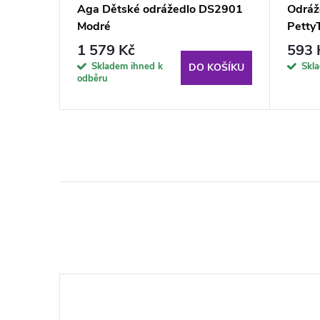
 Lehký
Aga Dětské odrážedlo DS2901
Odráž
Modré
Petty
1 579 Kč
593 
KOŠÍKU
Skladem ihned k
Skl
DO KOŠÍKU
odběru