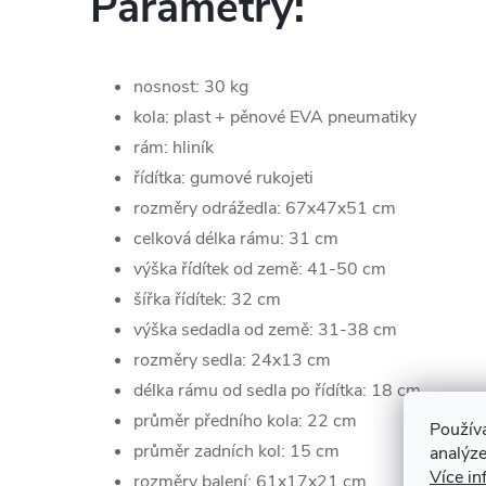
Parametry:
nosnost: 30 kg
kola: plast + pěnové EVA pneumatiky
rám: hliník
řídítka: gumové rukojeti
rozměry odrážedla: 67x47x51 cm
celková délka rámu: 31 cm
výška řídítek od země: 41-50 cm
šířka řídítek: 32 cm
výška sedadla od země: 31-38 cm
rozměry sedla: 24x13 cm
délka rámu od sedla po řídítka: 18 cm
průměr předního kola: 22 cm
Použív
průměr zadních kol: 15 cm
analýze
Více in
rozměry balení: 61x17x21 cm