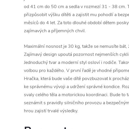
od 41 cm do 50 cm a sedla v rozmezí 31 - 38 cm.
přizpůsobit výšku dítěti a zajistit mu pohodlí a bezp
měsíců do 4 let. Za toto dlouhé období dětem posk
zajímavých a příjemných chvil.
Maximální nosnost je 30 kg, takže se nemusíte bát, 
Zajímavý design upoutá pozornost nejmenších cyklis
Jednoduchý tvar a moderní styl osloví i rodiče. Tako
volbou pro každého. V první řadě je vhodné připome
Hračka, která bude vaše dítě povzbuzovat k procház
ke správnému vývoji a udržení správné kondice. Ro
svaly celého těla a motorickou koordinaci. Bude to t
seznámit s pravidly silničního provozu a bezpečn
hrou zajistí trvalé výsledky.