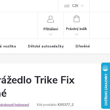
CZK
NÁKUPNÍ
KOŠÍK
Prázdný košík
Přihlášení
á vozítka
Dětské autosedačky
Dřevěné hračky
ážedlo Trike Fix
né
drobnosti hodnocení
Kód produktu:
KX5377_2