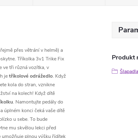
Param
zřejmě přes větrání v helmě) a
Produkt n
skytne. Tříkolka 3v1 Trike Fix
ve tři různá vozítka, v
Šlapadl
h je
tříkolové odrážedlo
. Když
te kola do stran, vznikne
žství na kolech! Když dítě
íkolku
. Namontujte pedály do
Na úplném konci čeká vaše dítě
a blízko u sebe. To bude
ytne mu skvělou lekci před
e umožňuje plnou výšku řídítek