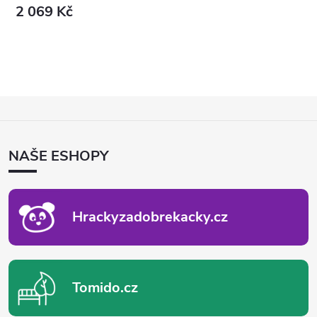
2 069 Kč
Z
Á
P
NAŠE ESHOPY
A
T
Í
Hrackyzadobrekacky.cz
Tomido.cz