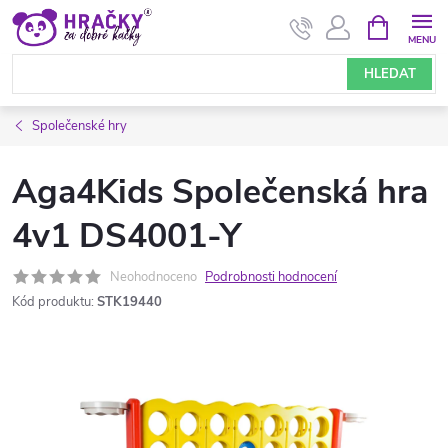
Přejít
NÁKUPNÍ
KOŠÍK
na
obsah
HLEDAT
Společenské hry
Aga4Kids Společenská hra
4v1 DS4001-Y
Neohodnoceno
Podrobnosti hodnocení
Kód produktu:
STK19440