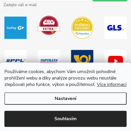
Zadejte váš e-mail.
Používáme cookies, abychom Vám umožnili pohodlné
prohlížení webu a díky analýze provozu webu neustále
zlepšovali jeho funkce, výkon a použitelnost.
Více informací
Nastavení
Copyright 2026
HračkyZaDobréKačky
. Všechna práva vyhrazena.
Souhlasím
Vytvořil Shoptet