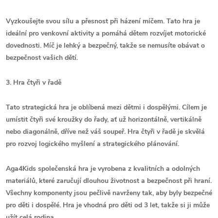
Vyzkoušejte svou sílu a přesnost při házení míčem. Tato hra je
ideální pro venkovní aktivity a pomáhá dětem rozvíjet motorické
dovednosti. Míč je lehký a bezpečný, takže se nemusíte obávat o
bezpečnost vašich dětí.
3. Hra čtyři v řadě
Tato strategická hra je oblíbená mezi dětmi i dospělými. Cílem je
umístit čtyři své kroužky do řady, ať už horizontálně, vertikálně
nebo diagonálně, dříve než váš soupeř. Hra čtyři v řadě je skvělá
pro rozvoj logického myšlení a strategického plánování.
Aga4Kids společenská hra je vyrobena z kvalitních a odolných
materiálů, které zaručují dlouhou životnost a bezpečnost při hraní.
Všechny komponenty jsou pečlivě navrženy tak, aby byly bezpečné
pro děti i dospělé. Hra je vhodná pro děti od 3 let, takže si ji může
užít celá rodina.