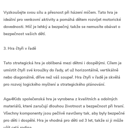
Vyzkoušejte svou sílu a přesnost při házení míčem. Tato hra je
ideální pro venkovní aktivity a pomáhá dětem rozvíjet motorické
dovednosti. Míč je lehký a bezpečný, takže se nemusíte obávat o
bezpečnost vašich dětí.
3. Hra čtyři v řadě
Tato strategická hra je oblíbená mezi dětmi i dospělými. Cílem je
umístit čtyři své kroužky do řady, ať už horizontálně, vertikálně
nebo diagonálně, dříve než váš soupeř. Hra čtyři v řadě je skvělá
pro rozvoj logického myšlení a strategického plánování.
Aga4Kids společenská hra je vyrobena z kvalitních a odolných
materiálů, které zaručují dlouhou životnost a bezpečnost při hraní.
Všechny komponenty jsou pečlivě navrženy tak, aby byly bezpečné
pro děti i dospělé. Hra je vhodná pro děti od 3 let, takže si ji může
užít celá rodina.