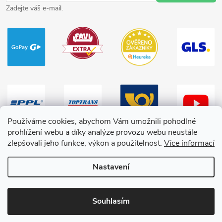
Zadejte váš e-mail.
Používáme cookies, abychom Vám umožnili pohodlné
prohlížení webu a díky analýze provozu webu neustále
zlepšovali jeho funkce, výkon a použitelnost.
Více informací
Nastavení
Copyright 2026
HračkyZaDobréKačky
. Všechna práva vyhrazena.
Souhlasím
Vytvořil Shoptet