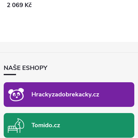
2 069 Kč
Z
Á
P
NAŠE ESHOPY
A
T
Í
Hrackyzadobrekacky.cz
Tomido.cz