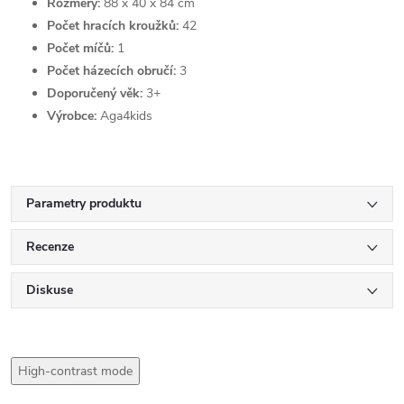
Rozměry:
88 x 40 x 84 cm
Počet hracích kroužků:
42
Počet míčů:
1
Počet házecích obručí:
3
Doporučený věk:
3+
Výrobce:
Aga4kids
Parametry produktu
Recenze
Diskuse
High-contrast mode