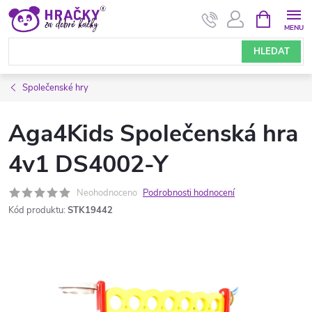
Přejít
NÁKUPNÍ
KOŠÍK
na
obsah
HLEDAT
Společenské hry
Aga4Kids Společenská hra
4v1 DS4002-Y
Neohodnoceno
Podrobnosti hodnocení
Kód produktu:
STK19442