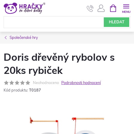
Přejít
NÁKUPNÍ
KOŠÍK
na
obsah
HLEDAT
Společenské hry
Doris dřevěný rybolov s
20ks rybiček
Neohodnoceno
Podrobnosti hodnocení
Kód produktu:
T0187