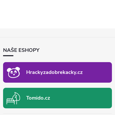
Z
Á
P
NAŠE ESHOPY
A
T
Í
Hrackyzadobrekacky.cz
Tomido.cz