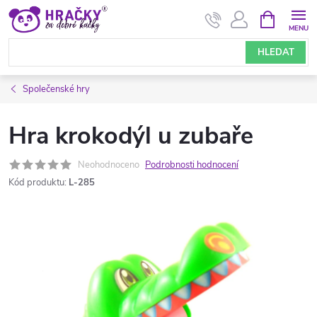
Přejít
NÁKUPNÍ
KOŠÍK
na
obsah
HLEDAT
Společenské hry
Hra krokodýl u zubaře
Neohodnoceno
Podrobnosti hodnocení
Kód produktu:
L-285