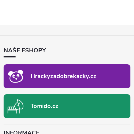
Z
Á
P
NAŠE ESHOPY
A
T
Í
Hrackyzadobrekacky.cz
Tomido.cz
INFORMACE