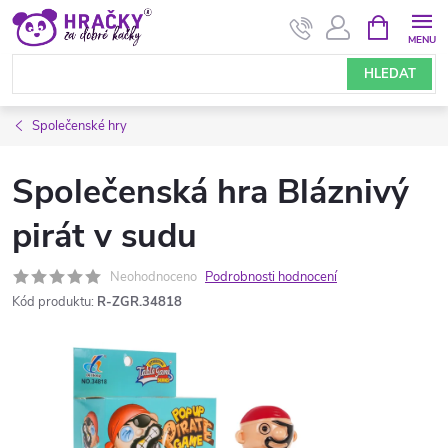
Přejít
NÁKUPNÍ
KOŠÍK
na
obsah
HLEDAT
Společenské hry
Společenská hra Bláznivý
pirát v sudu
Neohodnoceno
Podrobnosti hodnocení
Kód produktu:
R-ZGR.34818