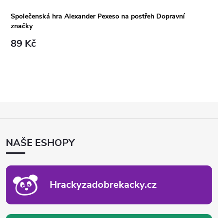
Společenská hra Alexander Pexeso na postřeh Dopravní
značky
89 Kč
Z
Á
P
NAŠE ESHOPY
A
T
Í
Hrackyzadobrekacky.cz