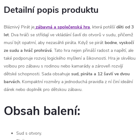
Detailní popis produktu
Bláznivý Pirát je
zábavná a společenská hra
, která potěší
děti od 3
let
. Dva hráči se střídají ve vkládání šavlí do otvorů v sudu, přičemž
musí být opatrní, aby nezasáhli piráta. Když se pirát
bodne
,
vyskočí
ze sudu a hráč prohrává
. Tato hra nejen přináší radost a napětí, ale
také podporuje rozvoj logického myšlení a šikovnosti. Hra je skvělou
volbou pro zábavu s rodinou nebo kamarády a zároveň rozvíjí
dětské schopnosti. Sada obsahuje
sud, piráta a 12 šavlí ve dvou
barvách.
Kompaktní rozměry a jednoduchá pravidla z ní činí ideální
dárek nebo doplněk pro dětskou zábavu.
Obsah balení:
Sud s otvory.