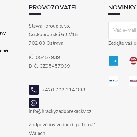
PROVOZOVATEL
NOVINKY
Stewal-group s.r.o.
avy
Českobratrská 692/15
702 00 Ostrava
Zadejte váš e
dběr)
IČ: 05457939
DIČ: CZ05457939
+420 792 314 398
info@hrackyzadobrekacky.cz
Zodpovědný vedoucí: p. Tomáš
Walach