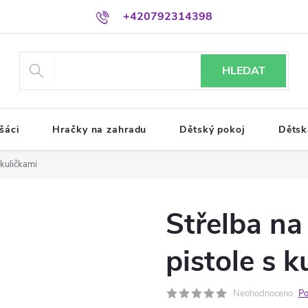
+420792314398
HLEDAT
šáci
Hračky na zahradu
Dětský pokoj
Dětsk
 kuličkami
Střelba na
pistole s k
Neohodnoceno
Po