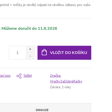
 pistolí + míčky je skvělý nápad na skvělou zábavu pro vaše
11.8.2026
VLOŽIT DO KOŠÍKU
dací pes
Sdílet
Značka:
HračkyZaDobréKačky
Záruka
:
2 roky
DISKUZE