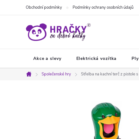
Přejít
Obchodní podmínky
Podmínky ochrany osobních údajů
na
obsah
Akce a slevy
Elektrická vozítka
Ply
Společenské hry
Střelba na kachní terč z pistole s
Domů