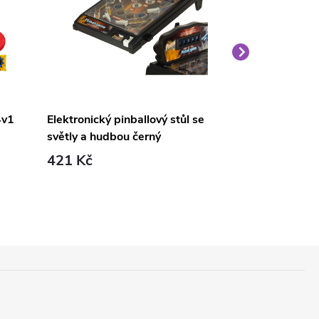
4v1
Elektronický pinballový stůl se
Dotyková podl
světly a hudbou černý
skákací hra z
421 Kč
674 Kč