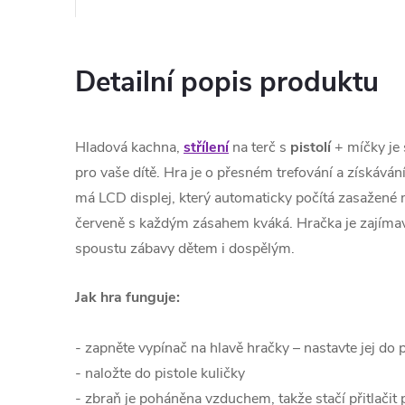
Detailní popis produktu
Hladová kachna,
střílení
na terč s
pistolí
+ míčky je 
pro vaše dítě.
Hra je o přesném trefování a získává
má LCD displej, který
automaticky počítá zasažené 
červeně s každým zásahem kváká. Hračka je zajíma
spoustu zábavy dětem i dospělým.
Jak hra funguje:
-
zapněte vypínač na hlavě hračky – nastavte jej do 
- naložte do pistole kuličky
-
zbraň je poháněna vzduchem, takže stačí přitlačit p