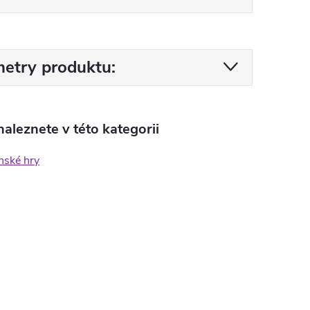
etry produktu:
aleznete v této kategorii
nské hry