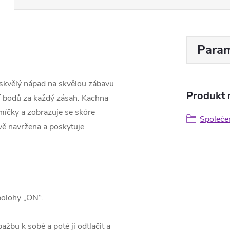
Param
skvělý nápad na skvělou zábavu
Produkt n
ní bodů za každý zásah.
Kachna
míčky a zobrazuje se skóre
Společe
vě navržena a poskytuje
polohy „ON“.
ažbu k sobě a poté ji odtlačit a