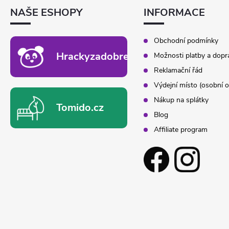
T
NAŠE ESHOPY
INFORMACE
Í
Obchodní podmínky
Hrackyzadobrekacky.cz
Možnosti platby a dopr
Reklamační řád
Výdejní místo (osobní o
Nákup na splátky
Tomido.cz
Blog
Affiliate program