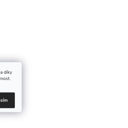
a díky
lnost.
asím