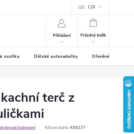
CZK
NÁKUPNÍ
KOŠÍK
Prázdný košík
Přihlášení
á vozítka
Dětské autosedačky
Dřevěné hračky
 kachní terč z
uličkami
drobnosti hodnocení
Kód produktu:
KX6177