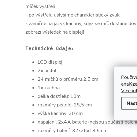
míček vystřelí
-
po výstřelu uslyšíme charakteristický zvuk
-
zamíříte na jazyk kachny, když se míč dostane dov
zobrazí výsledek na displeji
Technické údaje:
LCD displej
2x pistol
Použív
24 míčků o průměru 2,5 cm
analýze
1x kachna
Více in
délka dostřelu: 10m
Nast
rozměry pistole:
28,5 cm
výška kachny:
30 cm
napájení:
2xAA baterie (nejsou součástí balení
rozměry balení: 32x26x18,5 cm