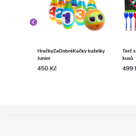
ej kdo
HračkyZaDobréKačky kuželky
Terč 
Junior
kusů
450 Kč
499 
Z
Á
P
A