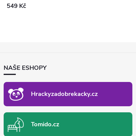
549 Kč
Z
Á
P
NAŠE ESHOPY
A
T
Í
Hrackyzadobrekacky.cz
Tomido.cz