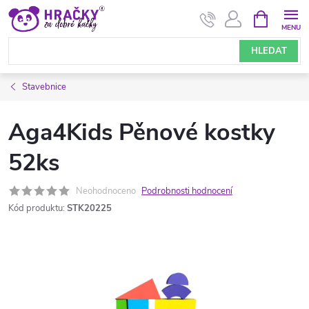
Přejít
NÁKUPNÍ
KOŠÍK
na
obsah
HLEDAT
Stavebnice
Aga4Kids Pěnové kostky
52ks
Neohodnoceno
Podrobnosti hodnocení
Kód produktu:
STK20225