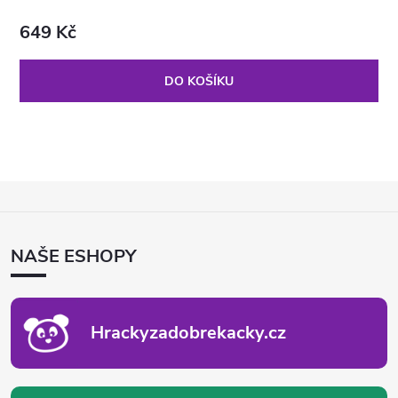
649 Kč
DO KOŠÍKU
Z
Á
P
NAŠE ESHOPY
A
T
Í
Hrackyzadobrekacky.cz