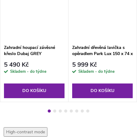
Zahradní houpací závěsné
Zahradní dřevěná lavička s
křeslo Dubaj GREY
opěradlem Park Lux 150 x 74 x
86 cm PATIO
5 490 Kč
5 999 Kč
Skladem - do týdne
Skladem - do týdne
DO KOŠÍKU
DO KOŠÍKU
High-contrast mode