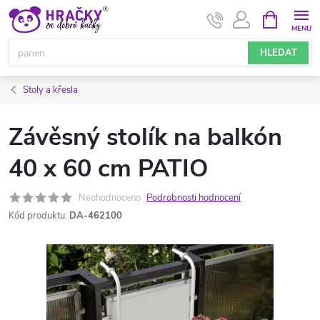
Přejít
NÁKUPNÍ
KOŠÍK
na
obsah
HLEDAT
Stoly a křesla
Závěsný stolík na balkón
40 x 60 cm PATIO
Neohodnoceno
Podrobnosti hodnocení
Kód produktu:
DA-462100